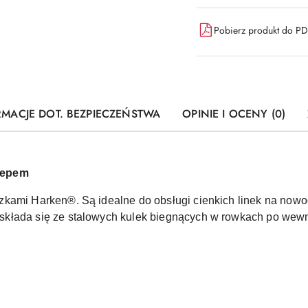
Pobierz produkt do P
RMACJE DOT. BEZPIECZEŃSTWA
OPINIE I OCENY (0)
zepem
zkami Harken®. Są idealne do obsługi cienkich linek na now
kłada się ze stalowych kulek biegnących w rowkach po wewnę