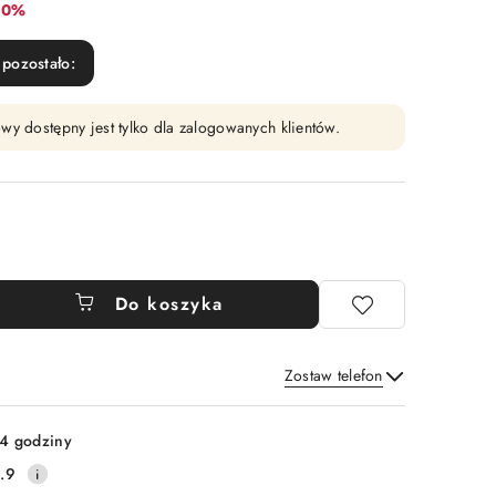
abat:
10%
pozostało:
wy dostępny jest tylko dla zalogowanych klientów.
Do koszyka
Zostaw telefon
Wyślij
4 godziny
.9