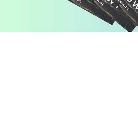
Pomiń karuzelę produktów