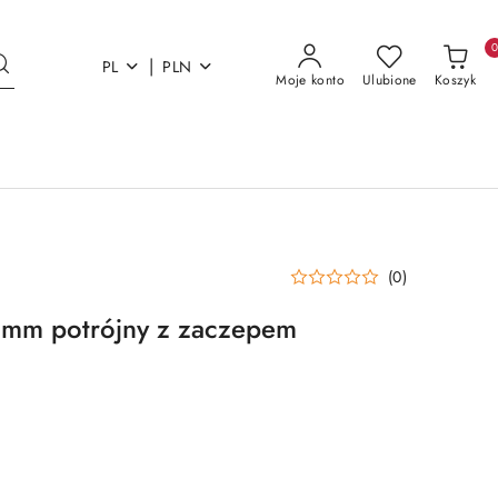
|
PL
PLN
Moje konto
Ulubione
Koszyk
(0)
6mm potrójny z zaczepem