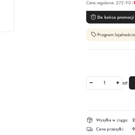
R
Cena regularna:
272.90
-
Do końca promocji 
Program lojalnościo
Ilość
szt.
Dostępność
Wysyłka w ciągu:
2
i
Cena przesyłki:
9
dostawa