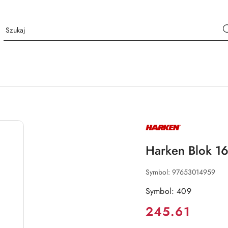
NAZWA
PRODUCENTA:
HARKEN
Harken Blok 1
Symbol:
97653014959
Symbol: 409
Cena:
245.61