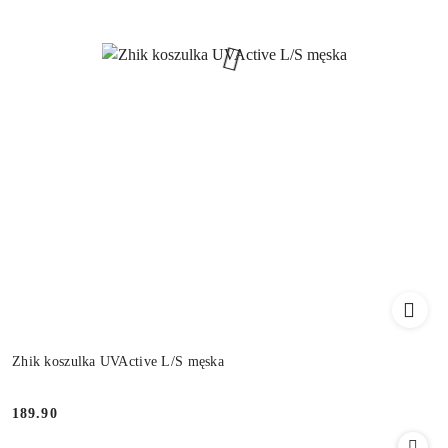
Zhik koszulka UVActive L/S męska
189.90
Cena: