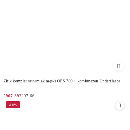
Zhik komplet sztormiak męski OFS 700 + kombinezon Underfleece
3297.66
2967.89
Cena
Cena
-10%
promocyjna:
przed
promocją: