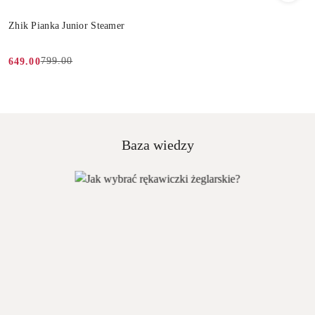
Zhik Pianka Junior Steamer
799.00
649.00
Cena
Cena
promocyjna:
przed
promocją:
Baza wiedzy