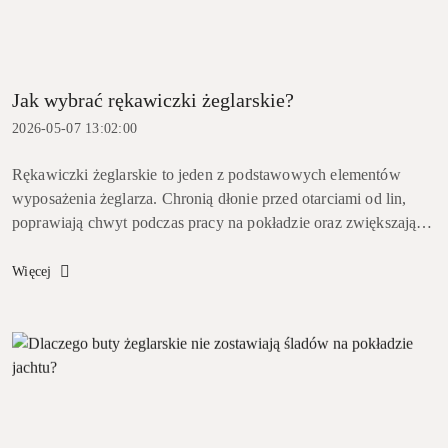
Jak wybrać rękawiczki żeglarskie?
2026-05-07 13:02:00
Rękawiczki żeglarskie to jeden z podstawowych elementów
wyposażenia żeglarza. Chronią dłonie przed otarciami od lin,
poprawiają chwyt podczas pracy na pokładzie oraz zwiększają
komfort podczas długiego żeglowania. Wybór odpowiedniego
modelu ...
Więcej