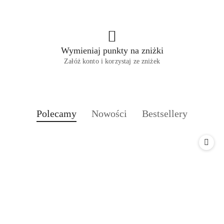
Wymieniaj punkty na zniżki
Załóż konto i korzystaj ze zniżek
Produkty
Produkty
Produkty
Polecamy
Nowości
Bestsellery
Pomiń karuzelę produktów
o
o
o
statusie:
statusie:
statusie: