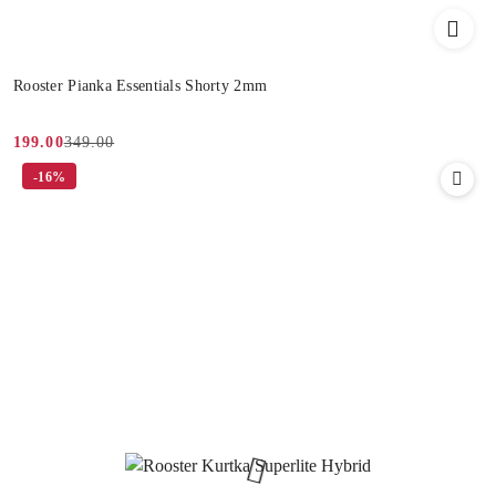
Rooster Pianka Essentials Shorty 2mm
349.00
199.00
Cena
Cena
-16%
promocyjna:
przed
promocją: