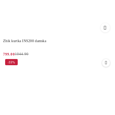
Zhik kurtka INS200 damska
1044.90
799.00
Cena
Cena
-55%
promocyjna:
przed
promocją: