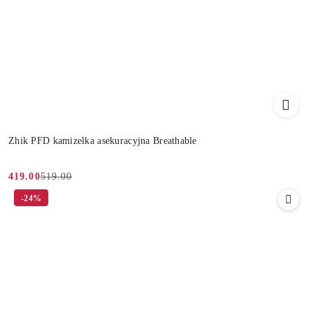
Zhik PFD kamizelka asekuracyjna Breathable
519.00
419.00
Cena
Cena
-24%
promocyjna:
przed
promocją: