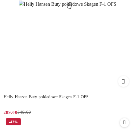
Helly Hansen Buty pokładowe Skagen F-1 OFS
349.00
289.00
Cena
Cena
-43%
promocyjna:
przed
promocją: