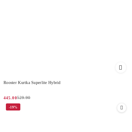
Rooster Kurtka Superlite Hybrid
529.90
445.00
Cena
Cena
-19%
promocyjna:
przed
promocją: