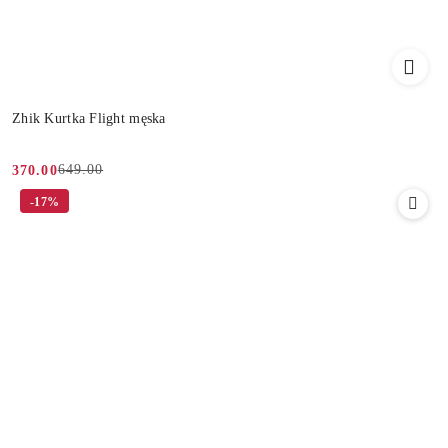
Zhik Kurtka Flight męska
649.00
370.00
Cena
Cena
-17%
promocyjna:
przed
promocją: