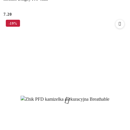
7.20
Cena:
-19%