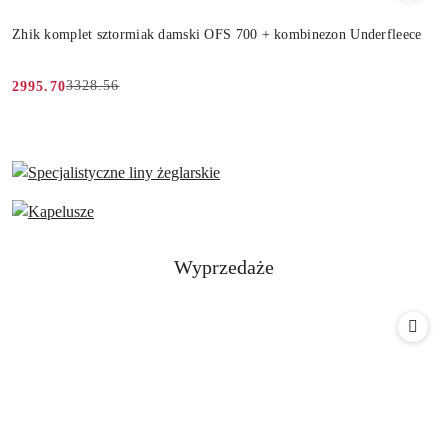
Zhik komplet sztormiak damski OFS 700 + kombinezon Underfleece
3328.56
2995.70
Cena
Cena
promocyjna:
przed
promocją:
Produkty
Wyprzedaże
Pomiń karuzelę produktów
o
statusie: