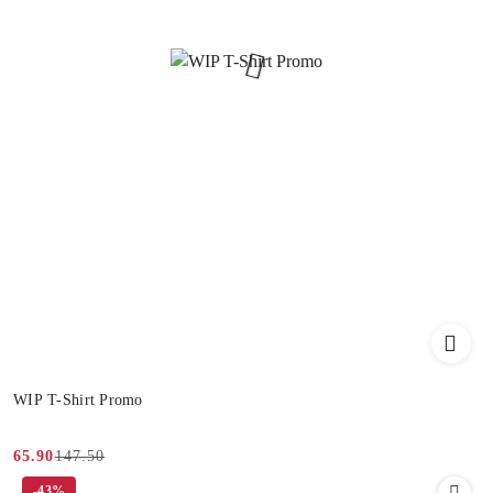
WIP T-Shirt Promo
147.50
65.90
Cena
Cena
-43%