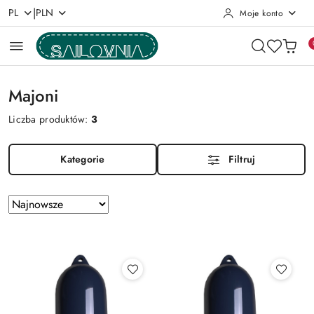
|
PL
PLN
Moje konto
Przejdź do treści głównej
Przejdź do wyszukiwarki
Przejdź do moje konto
Przejdź do menu głównego
Przejdź do stopki
Majoni
Liczba produktów:
3
Kategorie
Filtruj
Zastosowano
Sortuj
według
sortowanie:
Najnowsze.