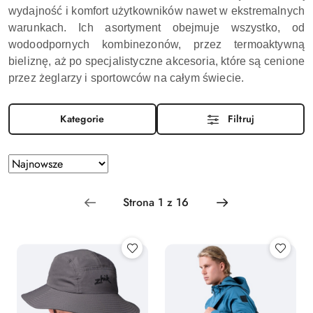
wydajność i komfort użytkowników nawet w ekstremalnych
warunkach. Ich asortyment obejmuje wszystko, od
wodoodpornych kombinezonów, przez termoaktywną
bieliznę, aż po specjalistyczne akcesoria, które są cenione
przez żeglarzy i sportowców na całym świecie.
Kategorie
Filtruj
Zastosowano
Sortuj
według
sortowanie:
Najnowsze.