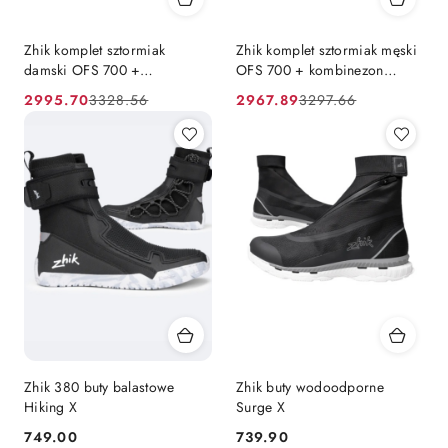
Zhik komplet sztormiak
Zhik komplet sztormiak męski
damski OFS 700 +
OFS 700 + kombinezon
kombinezon Underfleece
Underfleece
2995.70
2967.89
3328.56
3297.66
Cena
Cena
Cena
Cena
promocyjna:
przed
promocyjna:
przed
promocją:
promocją:
Zhik 380 buty balastowe
Zhik buty wodoodporne
Hiking X
Surge X
749.00
739.90
Cena:
Cena: