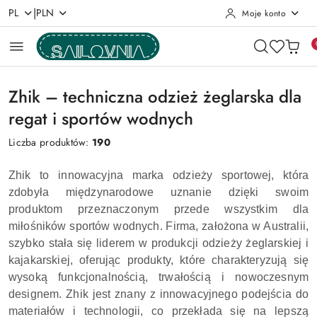
|
PL
PLN
Moje konto
Przejdź do treści głównej
Przejdź do wyszukiwarki
Przejdź do moje konto
Przejdź do menu głównego
Przejdź do stopki
Zhik – techniczna odzież żeglarska dla
regat i sportów wodnych
Liczba produktów:
190
Zhik to innowacyjna marka odzieży sportowej, która
zdobyła międzynarodowe uznanie dzięki swoim
produktom przeznaczonym przede wszystkim dla
miłośników sportów wodnych. Firma, założona w Australii,
szybko stała się liderem w produkcji odzieży żeglarskiej i
kajakarskiej, oferując produkty, które charakteryzują się
wysoką funkcjonalnością, trwałością i nowoczesnym
designem. Zhik jest znany z innowacyjnego podejścia do
materiałów i technologii, co przekłada się na lepszą