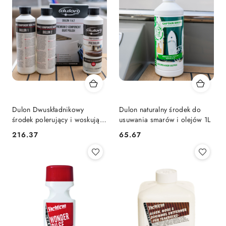
Dulon Dwuskładnikowy
Dulon naturalny środek do
środek polerujący i woskujący
usuwania smarów i olejów 1L
2x500 ml
216.37
65.67
Cena:
Cena: