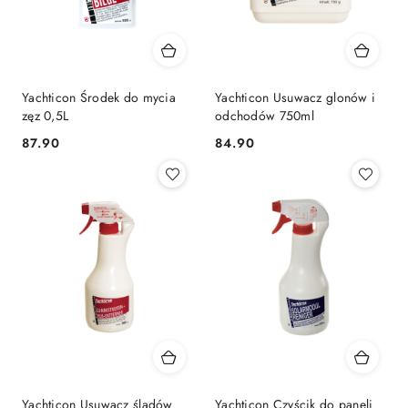
Yachticon Środek do mycia
Yachticon Usuwacz glonów i
zęz 0,5L
odchodów 750ml
87.90
84.90
Cena:
Cena:
Yachticon Usuwacz śladów
Yachticon Czyścik do paneli