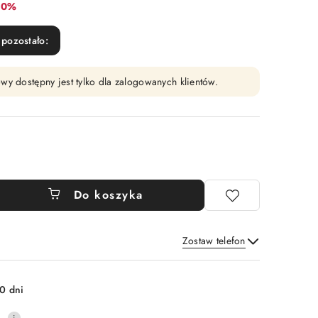
abat:
10%
pozostało:
wy dostępny jest tylko dla zalogowanych klientów.
Do koszyka
Zostaw telefon
Wyślij
0 dni
0