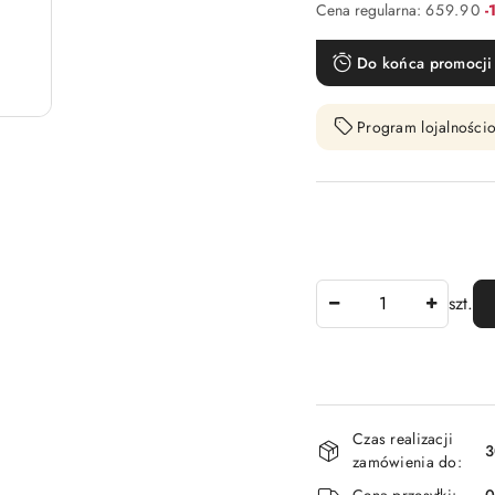
R
Cena regularna:
659.90
-
Do końca promocji 
Program lojalnościo
Ilość
szt.
Dostępność
Czas realizacji
i
3
zamówienia do:
dostawa
Cena przesyłki: