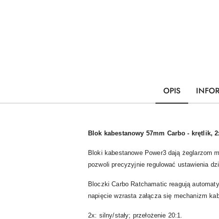
OPIS
INFO
Blok kabestanowy 57mm Carbo - krętlik, 2
Bloki kabestanowe Power3 dają żeglarzom ma
pozwoli precyzyjnie regulować ustawienia dz
Bloczki Carbo Ratchamatic reagują automatyc
napięcie wzrasta załącza się mechanizm ka
2x: silny/stały; przełożenie 20:1.