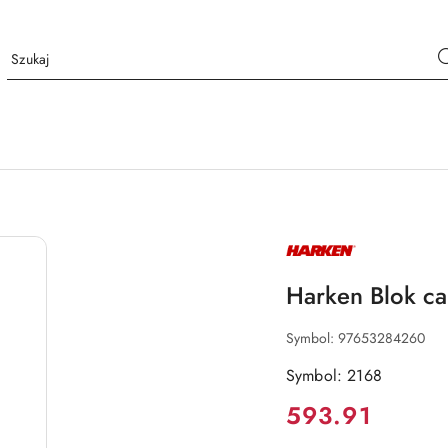
NAZWA
PRODUCENTA:
HARKEN
Harken Blok c
Symbol:
97653284260
Symbol: 2168
Cena:
593.91