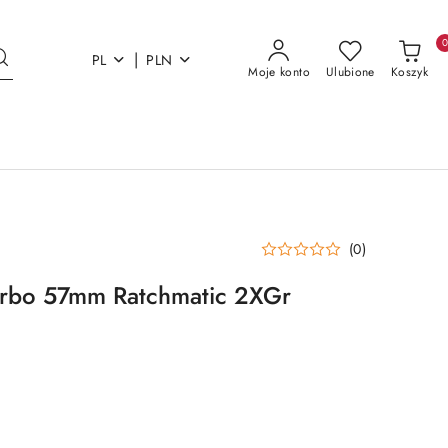
|
PL
PLN
Moje konto
Ulubione
Koszyk
(0)
arbo 57mm Ratchmatic 2XGr