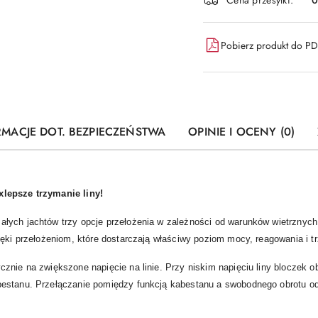
Pobierz produkt do P
RMACJE DOT. BEZPIECZEŃSTWA
OPINIE I OCENY (0)
xlepsze trzymanie liny!
łych jachtów trzy opcje przełożenia w zależności od warunków wietrznych
ięki przełożeniom, które dostarczają właściwy poziom mocy, reagowania i t
znie na zwiększone napięcie na linie. Przy niskim napięciu liny bloczek o
bestanu. Przełączanie pomiędzy funkcją kabestanu a swobodnego obrotu od