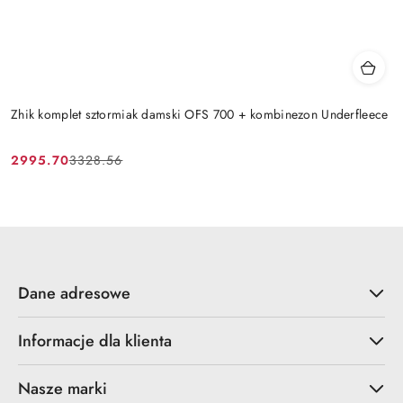
Zhik komplet sztormiak damski OFS 700 + kombinezon Underfleece
2995.70
3328.56
Cena
Cena
promocyjna:
przed
promocją:
Dane adresowe
Informacje dla klienta
Nasze marki