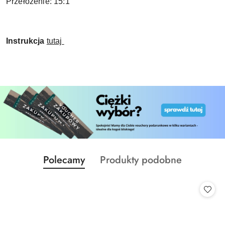
Przełożenie: 15:1
Instrukcja
tutaj
Produkty
Produkty
Polecamy
Produkty podobne
Pomiń karuzelę produktów
o
o
statusie:
statusie: