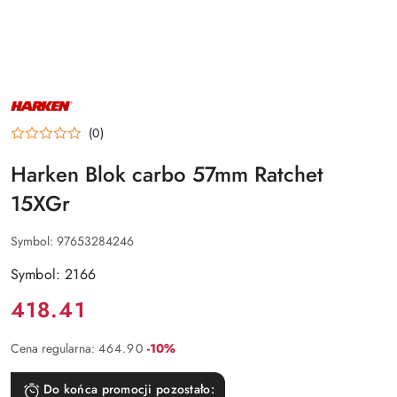
NAZWA
PRODUCENTA:
HARKEN
(0)
Harken Blok carbo 57mm Ratchet
15XGr
Symbol:
97653284246
Symbol: 2166
Cena:
418.41
Rabat:
Cena regularna:
464.90
-10%
Do końca promocji pozostało: