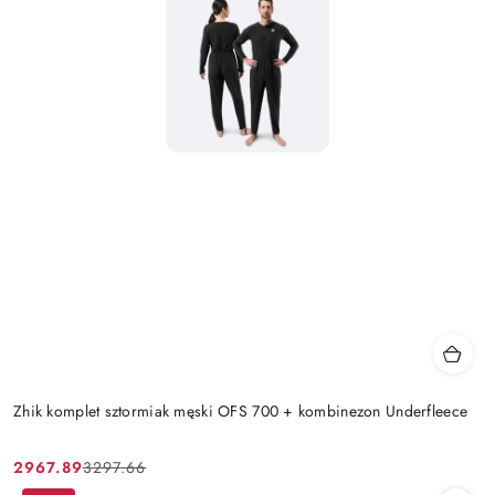
Zhik komplet sztormiak męski OFS 700 + kombinezon Underfleece
2967.89
3297.66
Cena
Cena