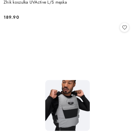
Zhik koszulka UVActive L/S męska
189.90
Cena: