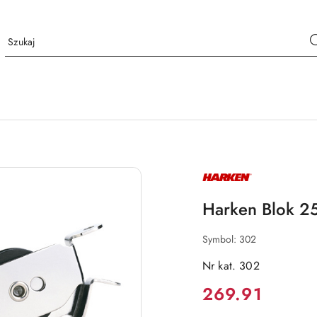
NAZWA
PRODUCENTA:
HARKEN
Harken Blok 2
Symbol:
302
Nr kat. 302
Cena:
269.91