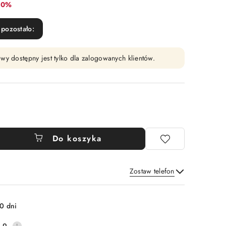
abat:
10%
pozostało:
wy dostępny jest tylko dla zalogowanych klientów.
Do koszyka
Zostaw telefon
Wyślij
0 dni
.9