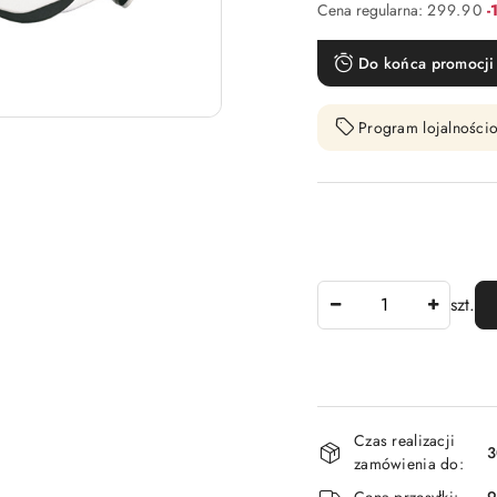
R
Cena regularna:
299.90
-
Do końca promocji 
Program lojalnościo
Ilość
szt.
Dostępność
Czas realizacji
i
3
zamówienia do:
dostawa
Cena przesyłki:
9