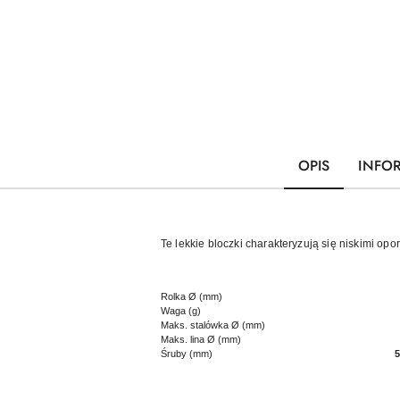
OPIS
INFO
Te lekkie bloczki charakteryzują się niskimi op
Rolka Ø (mm)
Waga (g)
Maks. stalówka Ø (mm)
Maks. lina Ø (mm)
Śruby (mm)