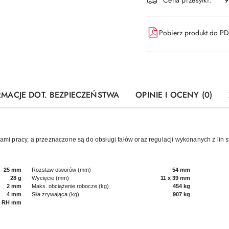
Pobierz produkt do P
RMACJE DOT. BEZPIECZEŃSTWA
OPINIE I OCENY (0)
orami pracy, a przeznaczone są do obsługi fałów oraz regulacji wykonanych z lin 
25 mm
Rozstaw otworów (mm)
54 mm
28 g
Wycięcie (mm)
11 x 39 mm
2 mm
Maks. obciążenie robocze (kg)
454 kg
4 mm
Siła zrywająca (kg)
907 kg
5 RH mm