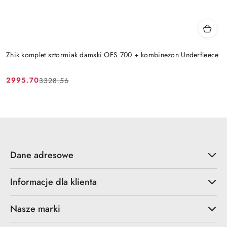
Zhik komplet sztormiak damski OFS 700 + kombinezon Underfleece
2995.70
3328.56
Cena
Cena
promocyjna:
przed
promocją:
Dane adresowe
Informacje dla klienta
Nasze marki