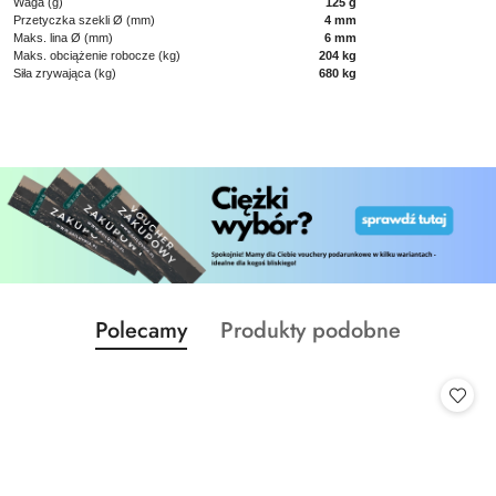
Waga (g)
125 g
Przetyczka szekli Ø (mm)
4 mm
Maks. lina Ø (mm)
6 mm
Maks. obciążenie robocze (kg)
204 kg
Siła zrywająca (kg)
680 kg
Produkty
Produkty
Polecamy
Produkty podobne
Pomiń karuzelę produktów
o
o
statusie:
statusie: