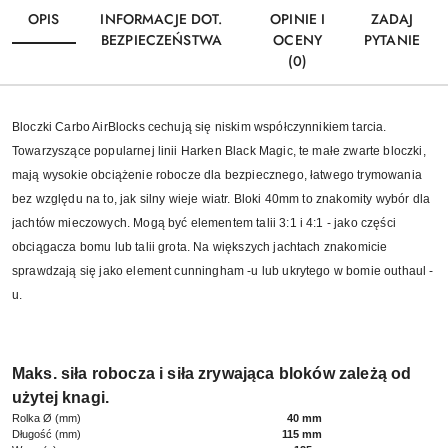
OPIS
INFORMACJE DOT.
OPINIE I
ZADAJ
BEZPIECZEŃSTWA
OCENY
PYTANIE
(0)
Bloczki Carbo AirBlocks cechują się niskim współczynnikiem tarcia.
Towarzyszące popularnej linii Harken Black Magic, te małe zwarte bloczki,
mają wysokie obciążenie robocze dla bezpiecznego, łatwego trymowania
bez względu na to, jak silny wieje wiatr. Bloki 40mm to znakomity wybór dla
jachtów mieczowych. Mogą być elementem talii 3:1 i 4:1 - jako części
obciągacza bomu lub talii grota. Na większych jachtach znakomicie
sprawdzają się jako element cunningham -u lub ukrytego w bomie outhaul -
u.
Maks. siła robocza i siła zrywająca bloków zależą od
użytej knagi.
Rolka Ø (mm)
40 mm
Długość (mm)
115 mm