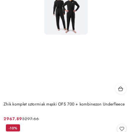
Zhik komplet sztormiak męski OFS 700 + kombinezon Underfleece
2967.89
3297.66
Cena
Cena
promocyjna:
przed
-10%