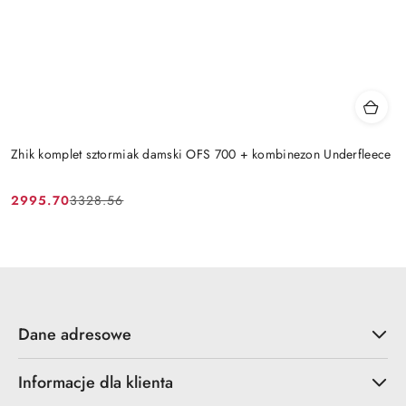
Zhik komplet sztormiak damski OFS 700 + kombinezon Underfleece
2995.70
3328.56
Cena
Cena
promocyjna:
przed
promocją:
Dane adresowe
Informacje dla klienta