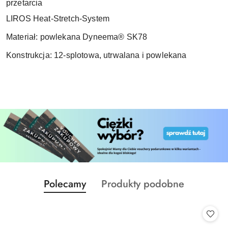
przetarcia
LIROS Heat-Stretch-System
Materiał: powlekana Dyneema® SK78
Konstrukcja: 12-splotowa, utrwalana i powlekana
Produkty
Produkty
Polecamy
Produkty podobne
Pomiń karuzelę produktów
o
o
statusie:
statusie: