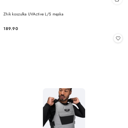
Zhik koszulka UVActive L/S męska
189.90
Cena: