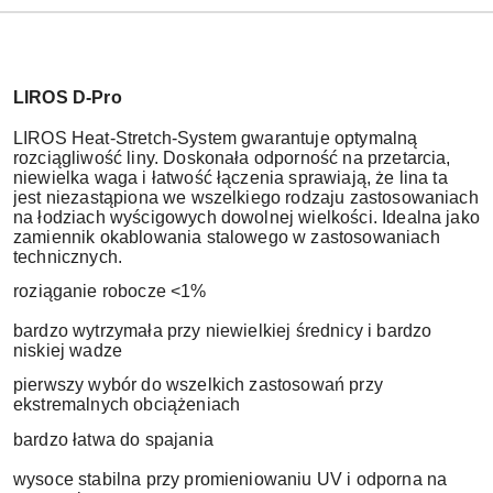
LIROS D-Pro
LIROS Heat-Stretch-System gwarantuje optymalną
rozciągliwość liny. Doskonała odporność na przetarcia,
niewielka waga i łatwość łączenia sprawiają, że lina ta
jest niezastąpiona we wszelkiego rodzaju zastosowaniach
na łodziach wyścigowych dowolnej wielkości. Idealna jako
zamiennik okablowania stalowego w zastosowaniach
technicznych.
ro
z
iąganie robocze <1%
bardzo wytrzymała przy niewielkiej średnicy i bardzo
niskiej wadze
pierwszy wyb
ór do wszelkich zastosowań przy
ekstremalnych obciążeniach
bardzo łatwa do spajania
wysoce stabilna przy promieniowaniu UV i odporna na