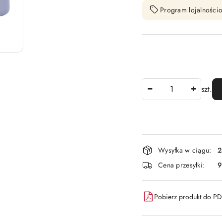
Program lojalnościo
Ilość
szt.
Dostępność
Wysyłka w ciągu:
2
i
Cena przesyłki:
9
dostawa
Pobierz produkt do P