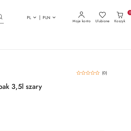
|
PL
PLN
Moje konto
Ulubione
Koszyk
(0)
pak 3,5l szary