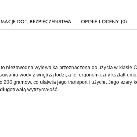
RMACJE DOT. BEZPIECZEŃSTWA
OPINIE I OCENY (0)
 to niezawodna wylewajka przeznaczona do użycia w klasie Op
uwaniu wody z wnętrza łodzi, a jej ergonomiczny kształt um
ło 200 gramów, co ułatwia jego transport i użycie. Jego szary 
długotrwałą wytrzymałość.