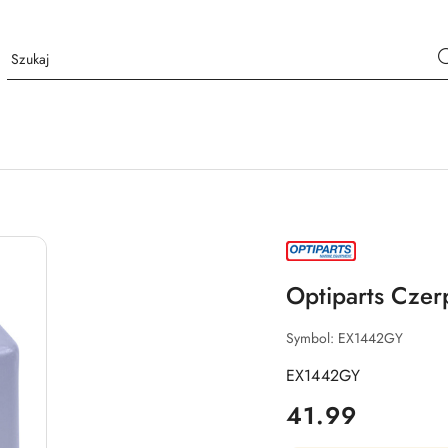
NAZWA
PRODUCENTA:
OPTIPARTS
Optiparts Czer
Symbol:
EX1442GY
EX1442GY
cena:
41.99