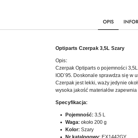
OPIS
INFO
Optiparts Czerpak 3,5L Szary
Opis:
Czerpak Optiparts o pojemności 3,5L
IOD'95. Doskonale sprawdza się w us
Czerpak jest lekki, waży jedynie oko
wysoka jakość materiałów zapewnia 
Specyfikacja:
Pojemność:
3,5 L
Waga:
około 200 g
Kolor:
Szary
Nr katalogowy:
EX1442GY