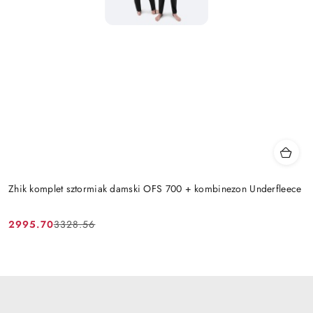
Zhik komplet sztormiak damski OFS 700 + kombinezon Underfleece
2995.70
3328.56
Cena
Cena
promocyjna:
przed
promocją: