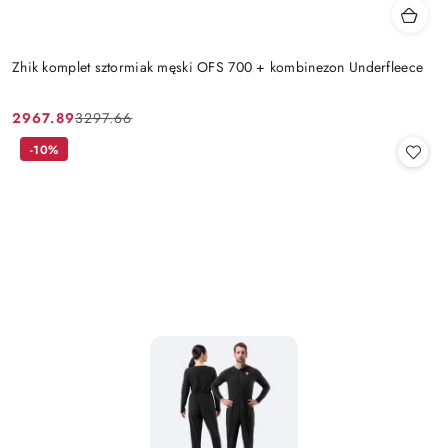
Zhik komplet sztormiak męski OFS 700 + kombinezon Underfleece
2967.89
3297.66
Cena
Cena
promocyjna:
przed
-10%
promocją: