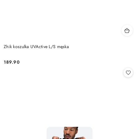
Zhik koszulka UVActive L/S męska
189.90
Cena: