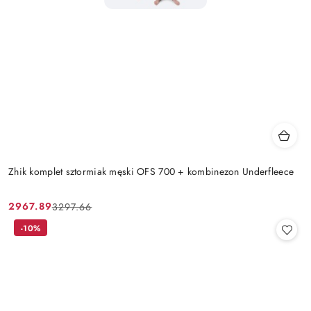
Zhik komplet sztormiak męski OFS 700 + kombinezon Underfleece
2967.89
3297.66
Cena
Cena
promocyjna:
przed
-10%
promocją: