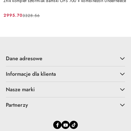
Zhik komplet sztormiak damski OFS 700 + kombinezon Underfleece
2995.70
3328.56
Cena
Cena
promocyjna:
przed
promocją:
Dane adresowe
Informacje dla klienta
Nasze marki
Partnerzy