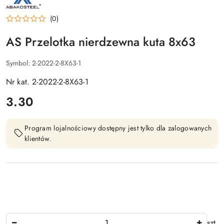
PRODUCENTA:
AS
(0)
AS Przelotka nierdzewna kuta 8x63
Symbol:
2-2022-2-8X63-1
Nr kat. 2-2022-2-8X63-1
cena:
3.30
Program lojalnościowy dostępny jest tylko dla zalogowanych
klientów.
Ilość
szt.