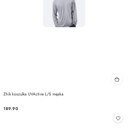
Zhik koszulka UVActive L/S męska
189.90
Cena: