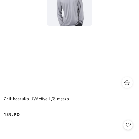
Zhik koszulka UVActive L/S męska
189.90
Cena: