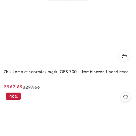
Zhik komplet sztormiak męski OFS 700 + kombinezon Underfleece
2967.89
3297.66
Cena
Cena
promocyjna:
przed
-10%
promocją: