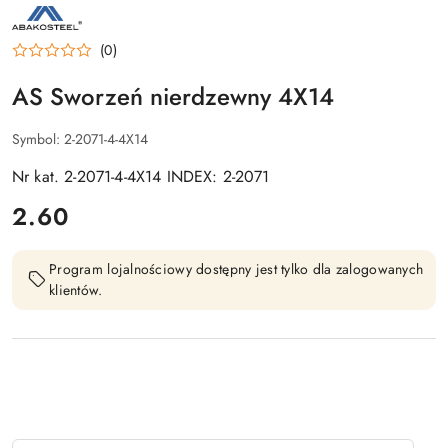
NAZWA
PRODUCENTA:
AS
(0)
AS Sworzeń nierdzewny 4X14
Symbol:
2-2071-4-4X14
Nr kat. 2-2071-4-4X14 INDEX: 2-2071
cena:
2.60
Program lojalnościowy dostępny jest tylko dla zalogowanych
klientów.