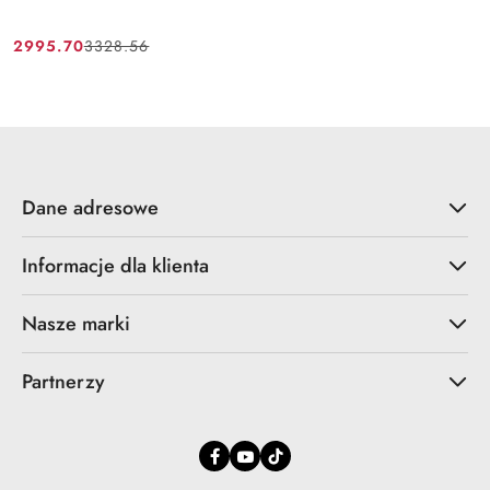
2995.70
3328.56
Cena
Cena
promocyjna:
przed
promocją:
Dane adresowe
Informacje dla klienta
Nasze marki
Partnerzy