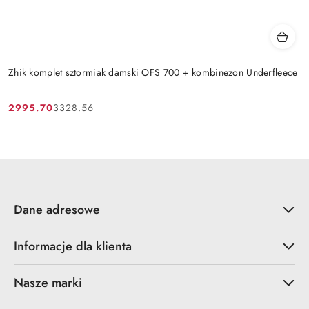
Zhik komplet sztormiak damski OFS 700 + kombinezon Underfleece
2995.70
3328.56
Cena
Cena
promocyjna:
przed
promocją:
Dane adresowe
Informacje dla klienta
Nasze marki