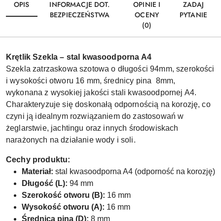
OPIS
INFORMACJE DOT.
OPINIE I
ZADAJ
BEZPIECZEŃSTWA
OCENY
PYTANIE
(0)
Krętlik Szekla – stal kwasoodporna A4
Szekla zatrzaskowa szotowa o długości 94mm, szerokości
i wysokości otworu 16 mm, średnicy pina 8mm,
wykonana z wysokiej jakości stali kwasoodpornej A4.
Charakteryzuje się doskonałą odpornością na korozję, co
czyni ją idealnym rozwiązaniem do zastosowań w
żeglarstwie, jachtingu oraz innych środowiskach
narażonych na działanie wody i soli.
Cechy produktu:
Materiał:
stal kwasoodporna A4 (odporność na korozję)
Długość (L):
94 mm
Szerokość otworu (B):
16 mm
Wysokość otworu (A):
16 mm
Średnica pina (D):
8 mm