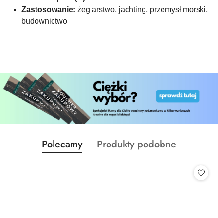
Zastosowanie:
żeglarstwo, jachting, przemysł morski,
budownictwo
Produkty
Produkty
Polecamy
Produkty podobne
Pomiń karuzelę produktów
o
o
statusie:
statusie: