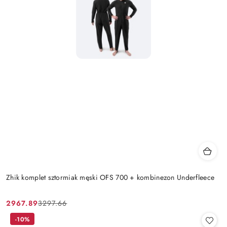
Zhik komplet sztormiak męski OFS 700 + kombinezon Underfleece
2967.89
3297.66
Cena
Cena
promocyjna:
przed
-10%