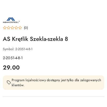
NAZWA
PRODUCENTA:
AS
(0)
AS Krętlik Szekla-szekla 8
Symbol:
2-2051-4-8-1
2-2051-4-8-1
cena:
29.00
Program lojalnościowy dostępny jest tylko dla zalogowanych
klientów.