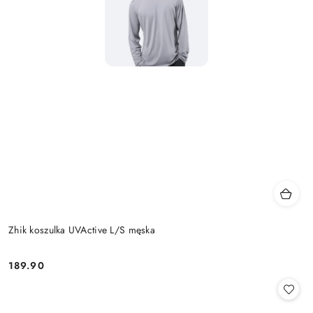
Zhik koszulka UVActive L/S męska
189.90
Cena: