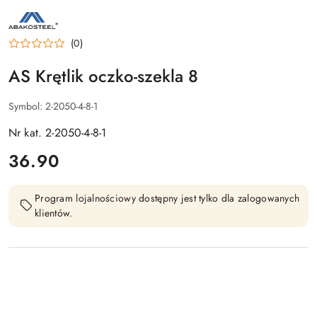
NAZWA
PRODUCENTA:
AS
(0)
AS Krętlik oczko-szekla 8
Symbol:
2-2050-4-8-1
Nr kat. 2-2050-4-8-1
cena:
36.90
Program lojalnościowy dostępny jest tylko dla zalogowanych
klientów.