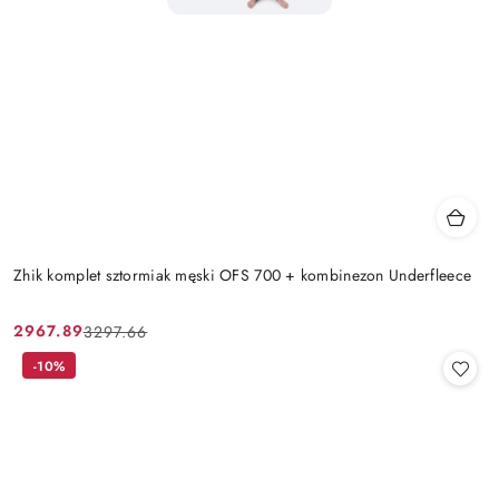
Zhik komplet sztormiak męski OFS 700 + kombinezon Underfleece
2967.89
3297.66
Cena
Cena
promocyjna:
przed
-10%
promocją: