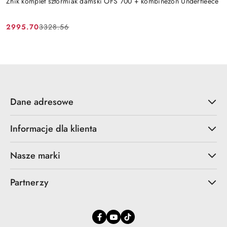
Zhik komplet sztormiak damski OFS 700 + kombinezon Underfleece
2995.70
3328.56
Cena
Cena
promocyjna:
przed
promocją:
Dane adresowe
Informacje dla klienta
Nasze marki
Partnerzy