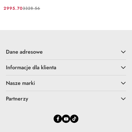
2995.70
3328.56
Cena
Cena
promocyjna:
przed
promocją:
Dane adresowe
Informacje dla klienta
Nasze marki
Partnerzy