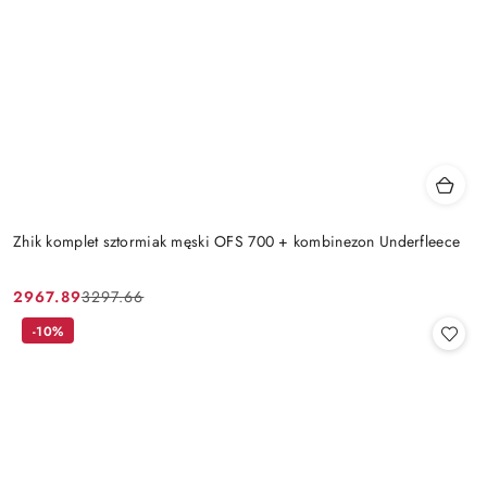
Zhik komplet sztormiak męski OFS 700 + kombinezon Underfleece
2967.89
3297.66
Cena
Cena
promocyjna:
przed
-10%
promocją: