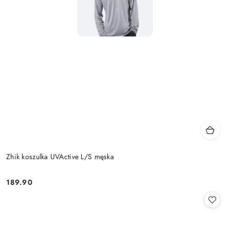
Zhik koszulka UVActive L/S męska
189.90
Cena: