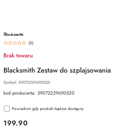
NAZWA
PRODUCENTA:
BLACKSMITH
(0)
Brak towaru
Blacksmith Zestaw do szplajsowania
Symbol:
59072229690520
kod producenta: 59072229690520
Powiadom gdy produkt będzie dostępny
cena:
199.90