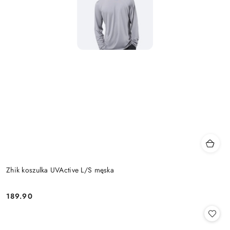
Zhik koszulka UVActive L/S męska
189.90
Cena: