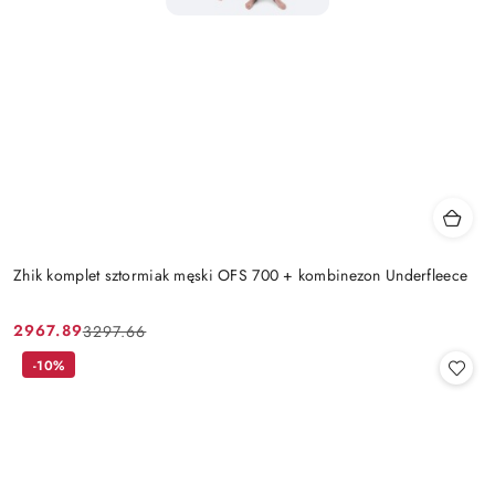
Zhik komplet sztormiak męski OFS 700 + kombinezon Underfleece
2967.89
3297.66
Cena
Cena
promocyjna:
przed
-10%
promocją: