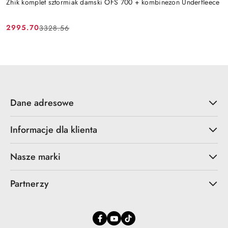
Zhik komplet sztormiak damski OFS 700 + kombinezon Underfleece
2995.70
3328.56
Cena
Cena
promocyjna:
przed
promocją:
Dane adresowe
Informacje dla klienta
Nasze marki
Partnerzy