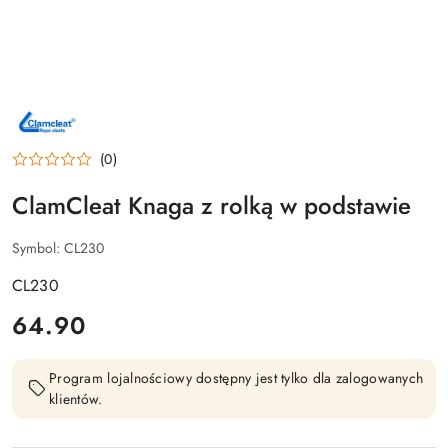
NAZWA
PRODUCENTA:
CLAMCLEAT
(0)
ClamCleat Knaga z rolką w podstawie
Symbol:
CL230
CL230
cena:
64.90
Program lojalnościowy dostępny jest tylko dla zalogowanych
klientów.