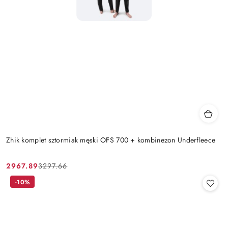
Zhik komplet sztormiak męski OFS 700 + kombinezon Underfleece
2967.89
3297.66
Cena
Cena
promocyjna:
przed
-10%
promocją: