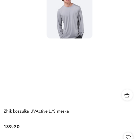
Zhik koszulka UVActive L/S męska
189.90
Cena: