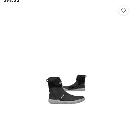
398.62
Cena: