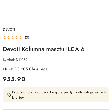
NAZWA
DEVOTI
PRODUCENTA:
(0)
Devoti Kolumna masztu ILCA 6
Symbol:
D11039
Nr kat DSI205 Class Legal
cena:
955.90
Program lojalnościowy dostępny jest tylko dla zalogowanych
klientów.