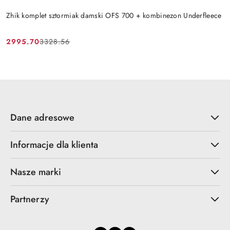
Zhik komplet sztormiak damski OFS 700 + kombinezon Underfleece
2995.70
3328.56
Cena
Cena
promocyjna:
przed
promocją:
Dane adresowe
Informacje dla klienta
Nasze marki
Partnerzy