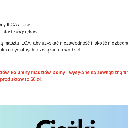
rmy ILCA / Laser
i, plastikowy rękaw
 masztu ILCA, aby uzyskać niezawodność i jakość niezbędną
zuka optymalnych rozwiązań na wodzie!
ów, kolumny masztów, bomy - wysyłane są zewnątrzną fi
roduktów to 60 zł.