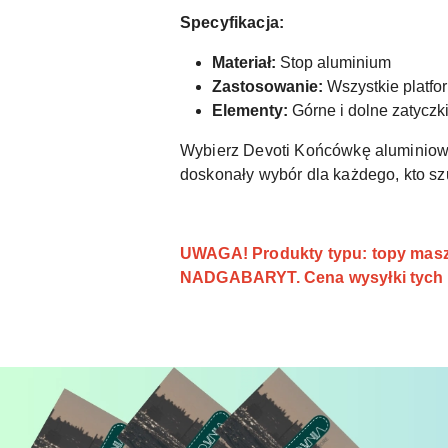
Specyfikacja:
Materiał:
Stop aluminium
Zastosowanie:
Wszystkie platfo
Elementy:
Górne i dolne zatyczk
Wybierz Devoti Końcówkę aluminiową
doskonały wybór dla każdego, kto s
UWAGA! Produkty typu: topy maszt
NADGABARYT. Cena wysyłki tych p