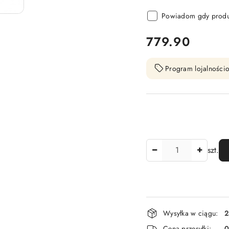
Powiadom gdy produk
cena:
779.90
Program lojalnościo
Ilość
szt.
Dostępność
Wysyłka w ciągu:
2
i
Cena przesyłki: