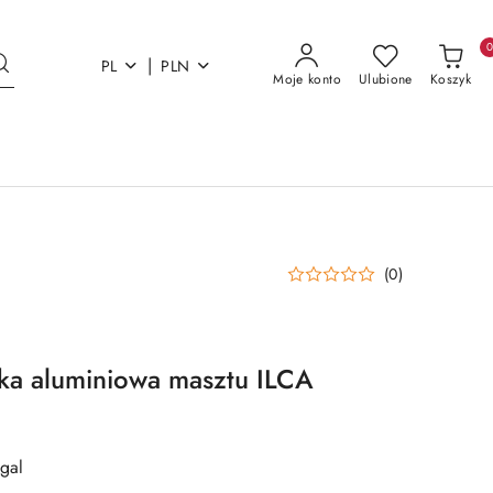
|
PL
PLN
Moje konto
Ulubione
Koszyk
(0)
ka aluminiowa masztu ILCA
gal