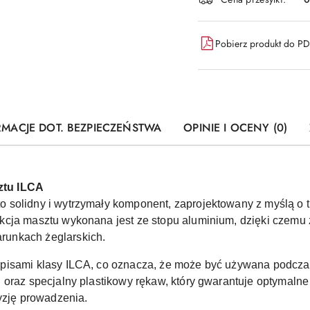
dostawa
Pobierz produkt do P
RMACJE DOT. BEZPIECZEŃSTWA
OPINIE I OCENY (0)
ztu ILCA
solidny i wytrzymały komponent, zaprojektowany z myślą o tr
cja masztu wykonana jest ze stopu aluminium, dzięki czemu 
unkach żeglarskich.
pisami klasy ILCA, co oznacza, że może być używana podczas 
 oraz specjalny plastikowy rękaw, który gwarantuje optymal
yzję prowadzenia.