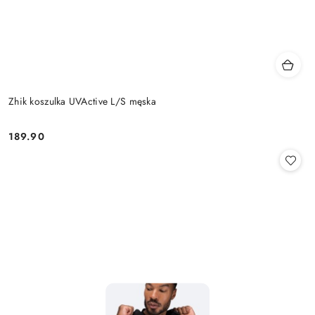
Zhik koszulka UVActive L/S męska
189.90
Cena: