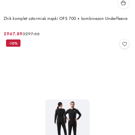
Zhik komplet sztormiak męski OFS 700 + kombinezon Underfleece
2967.89
3297.66
Cena
Cena
promocyjna:
przed
-10%
promocją: