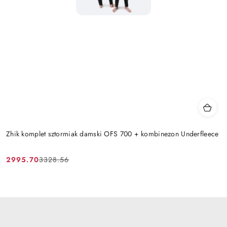
Zhik komplet sztormiak damski OFS 700 + kombinezon Underfleece
2995.70
3328.56
Cena
Cena
promocyjna:
przed
promocją: