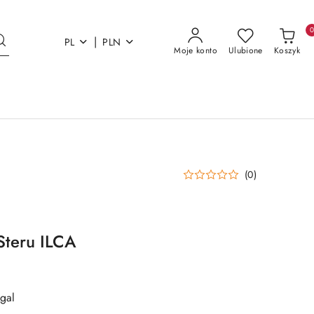
|
PL
PLN
Moje konto
Ulubione
Koszyk
(0)
Steru ILCA
gal