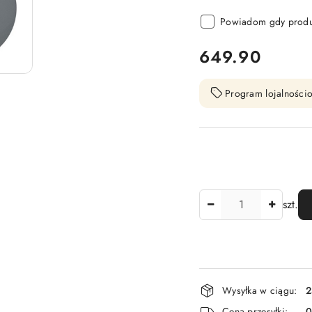
Powiadom gdy produk
cena:
649.90
Program lojalnościo
Ilość
szt.
Dostępność
Wysyłka w ciągu:
2
i
Cena przesyłki: