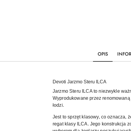
OPIS
INFO
Devoti Jarzmo Steru ILCA
Jarzmo Steru ILCA to niezwykle ważn
Wyprodukowane przez renomowaną fir
łodzi.
Jest to sprzęt klasowy, co oznacza,
regat klasy ILCA. Jego konstrukcja z
wyborem dla żeglarzy poszukujących