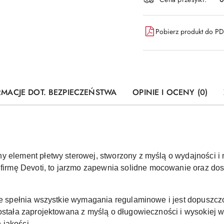
dostawa
Pobierz produkt do P
RMACJE DOT. BEZPIECZEŃSTWA
OPINIE I OCENY (0)
y element płetwy sterowej, stworzony z myślą o wydajności i
mę Devoti, to jarzmo zapewnia solidne mocowanie oraz dosk
 że spełnia wszystkie wymagania regulaminowe i jest dopuszcz
ostała zaprojektowana z myślą o długowieczności i wysokiej w
 jakości.