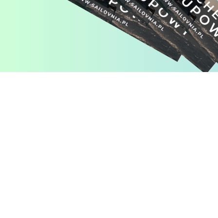
Pomiń karuzelę produktów