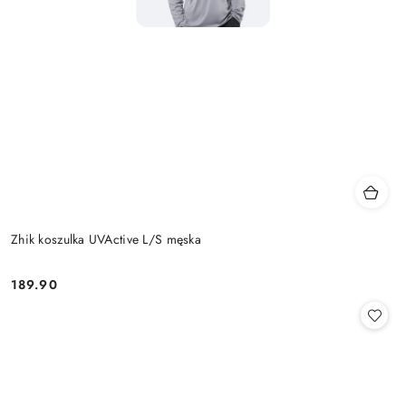
Zhik koszulka UVActive L/S męska
189.90
Cena: