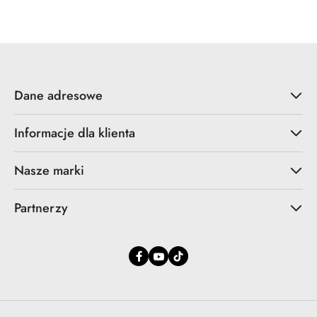
promocyjna:
przed
promocją:
Dane adresowe
Informacje dla klienta
Nasze marki
Partnerzy