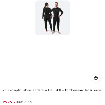
Zhik komplet sztormiak damski OFS 700 + kombinezon Underfleece
2995.70
3328.56
Cena
Cena