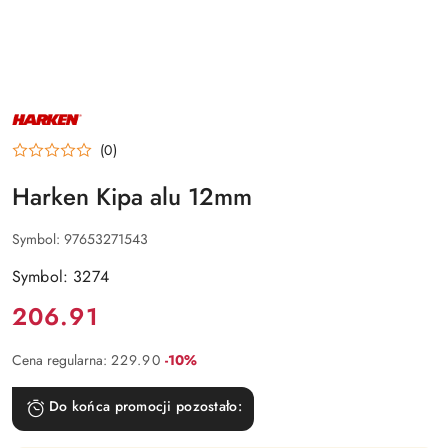
NAZWA
PRODUCENTA:
HARKEN
(0)
Harken Kipa alu 12mm
Symbol:
97653271543
Symbol: 3274
Cena:
206.91
Rabat:
Cena regularna:
229.90
-10%
Do końca promocji pozostało: