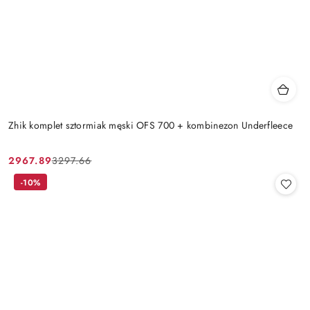
Zhik komplet sztormiak męski OFS 700 + kombinezon Underfleece
2967.89
3297.66
Cena
Cena
promocyjna:
przed
-10%
promocją: