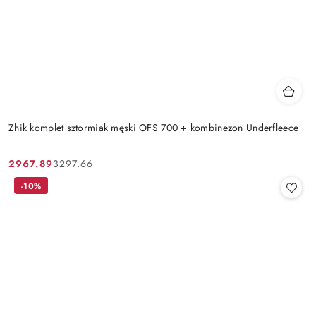
Zhik komplet sztormiak męski OFS 700 + kombinezon Underfleece
2967.89
3297.66
Cena
Cena
promocyjna:
przed
-10%
promocją: