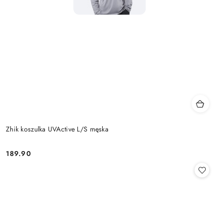
Zhik koszulka UVActive L/S męska
189.90
Cena: