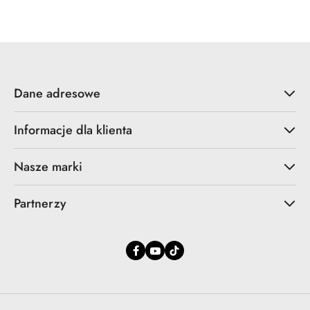
promocyjna:
przed
promocją:
Dane adresowe
Informacje dla klienta
Nasze marki
Partnerzy