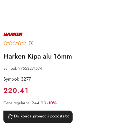
NAZWA
PRODUCENTA:
HARKEN
(0)
Harken Kipa alu 16mm
Symbol:
97653271574
Symbol: 3277
Cena:
220.41
Rabat:
Cena regularna:
244.90
-10%
Do końca promocji pozostało: