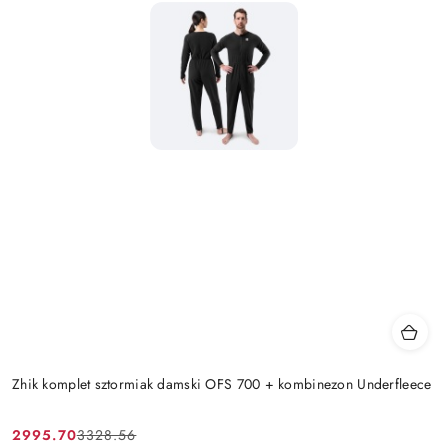
Zhik komplet sztormiak damski OFS 700 + kombinezon Underfleece
2995.70
3328.56
Cena
Cena