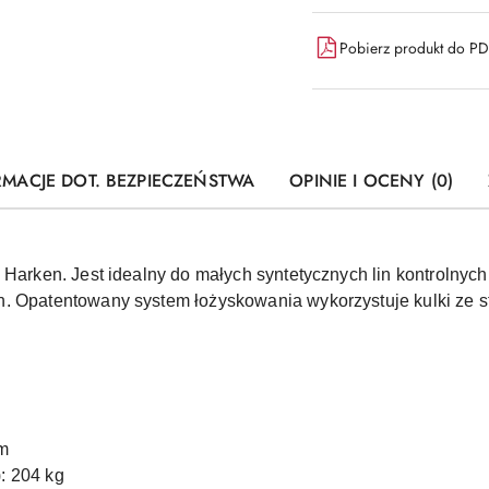
Pobierz produkt do P
RMACJE DOT. BEZPIECZEŃSTWA
OPINIE I OCENY (0)
y Harken. Jest idealny do małych syntetycznych lin kontrol
h. Opatentowany system łożyskowania wykorzystuje kulki ze 
mm
: 204 kg