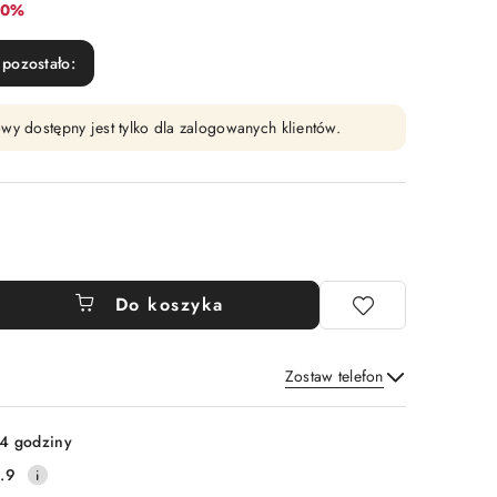
abat:
10%
pozostało:
wy dostępny jest tylko dla zalogowanych klientów.
Do koszyka
Zostaw telefon
Wyślij
4 godziny
.9