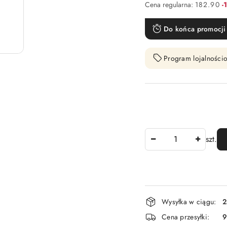
R
Cena regularna:
182.90
-
Do końca promocji 
Program lojalnościo
Ilość
szt.
Dostępność
Wysyłka w ciągu:
2
i
Cena przesyłki:
9
dostawa