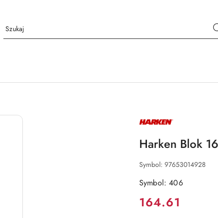
NAZWA
PRODUCENTA:
HARKEN
Harken Blok 1
Symbol:
97653014928
Symbol: 406
Cena:
164.61