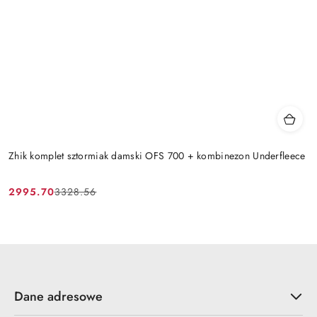
Zhik komplet sztormiak damski OFS 700 + kombinezon Underfleece
2995.70
3328.56
Cena
Cena
promocyjna:
przed
promocją:
Dane adresowe