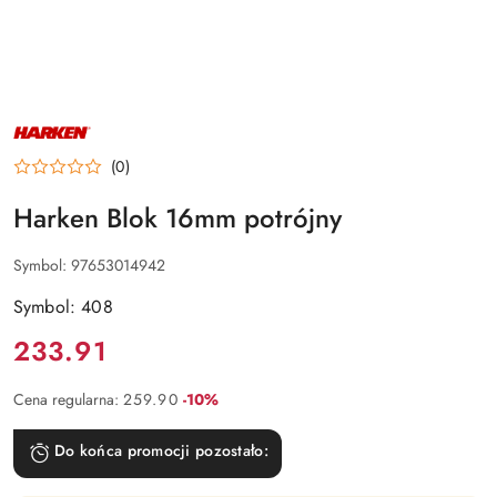
NAZWA
PRODUCENTA:
HARKEN
(0)
Harken Blok 16mm potrójny
Symbol:
97653014942
Symbol: 408
Cena:
233.91
Rabat:
Cena regularna:
259.90
-10%
Do końca promocji pozostało: