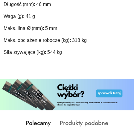
Długość (mm): 46 mm
Waga (g): 41 g
Maks. lina Ø (mm): 5 mm
Maks. obciążenie robocze (kg): 318 kg
Siła zrywająca (kg): 544 kg
Produkty
Produkty
Polecamy
Produkty podobne
Pomiń karuzelę produktów
o
o