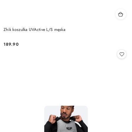
Zhik koszulka UVActive L/S męska
189.90
Cena: