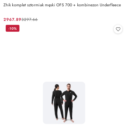
Zhik komplet sztormiak męski OFS 700 + kombinezon Underfleece
2967.89
3297.66
Cena
Cena
promocyjna:
przed
-10%
promocją: