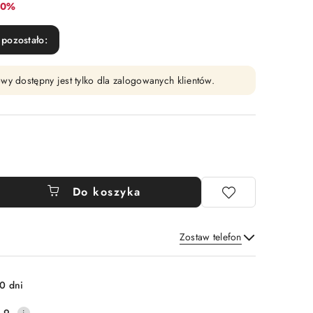
abat:
10%
pozostało:
wy dostępny jest tylko dla zalogowanych klientów.
Do koszyka
Zostaw telefon
Wyślij
0 dni
.9