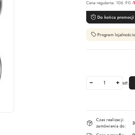
R
Cena regularna:
106.90
-
Do końca promocji 
Program lojalnościo
Ilość
szt.
Dostępność
Czas realizacji
i
3
zamówienia do:
dostawa
Cena przesyłki:
9