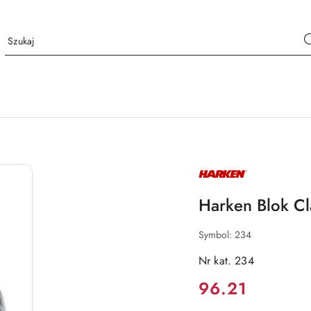
NAZWA
PRODUCENTA:
HARKEN
Harken Blok Cl
Symbol:
234
Nr kat. 234
Cena:
96.21