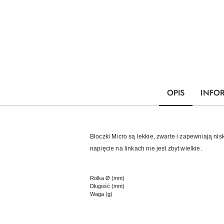
OPIS
INFO
Bloczki Micro są lekkie, zwarte i zapewniają ni
napięcie na linkach nie jest zbyt wielkie.
Rolka Ø (mm)
Długość (mm)
Waga (g)