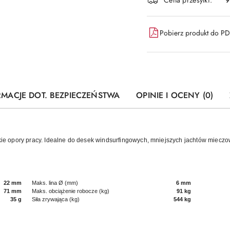
Pobierz produkt do P
RMACJE DOT. BEZPIECZEŃSTWA
OPINIE I OCENY (0)
skie opory pracy. Idealne do desek windsurfingowych, mniejszych jachtów mieczo
22 mm
Maks. lina Ø (mm)
6 mm
71 mm
Maks. obciążenie robocze (kg)
91 kg
35 g
Siła zrywająca (kg)
544 kg