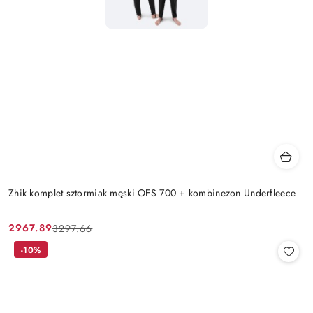
Zhik komplet sztormiak męski OFS 700 + kombinezon Underfleece
2967.89
3297.66
Cena
Cena
promocyjna:
przed
-10%
promocją: