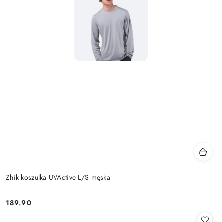
Zhik koszulka UVActive L/S męska
189.90
Cena: