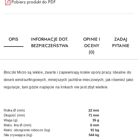
Pobierz produkt do PDF
OPIS
INFORMACJE DOT.
OPINIE I
ZADAJ
BEZPIECZEŃSTWA
OCENY
PYTANIE
(0)
Bloczki Micro są lekkie, zwarte i zapewniają niskie opory pracy. Idealne do
desek windsurfingowych, mniejszych jachtów mieczowych, jak również jako
regulacje, tam gdzie napięcie na linkach nie jest zbyt wielkie.
Rolka Ø (mm)
22 mm
Długość (mm)
71 mm
Waga (g)
35 g
Maks. lina Ø (mm)
6 mm
Maks. obciążenie robocze (kg)
91 kg
Siła zrywająca (kg)
544 kg