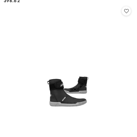
398.62
Cena: