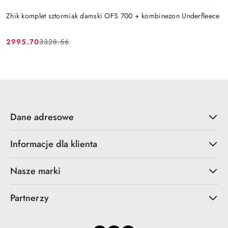
Zhik komplet sztormiak damski OFS 700 + kombinezon Underfleece
2995.70
3328.56
Cena
Cena
promocyjna:
przed
promocją:
Dane adresowe
Informacje dla klienta
Nasze marki
Partnerzy