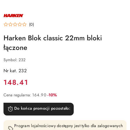
NAZWA
PRODUCENTA:
HARKEN
(0)
Harken Blok classic 22mm bloki
łączone
Symbol:
232
Nr kat. 232
Cena:
148.41
Rabat:
Cena regularna:
164.90
-10%
Do końca promocji pozostało:
Program lojalnościowy dostępny jest tylko dla zalogowanych