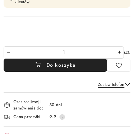
klientów.
Ilość
szt.
Do koszyka
Zostaw telefon
Dostępność
Czas realizacji
i
30 dni
zamówienia do:
Wyślij
dostawa
Cena przesyłki:
9.9