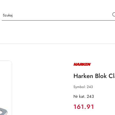
NAZWA
PRODUCENTA:
HARKEN
Harken Blok C
Symbol:
243
Nr kat. 243
Cena:
161.91