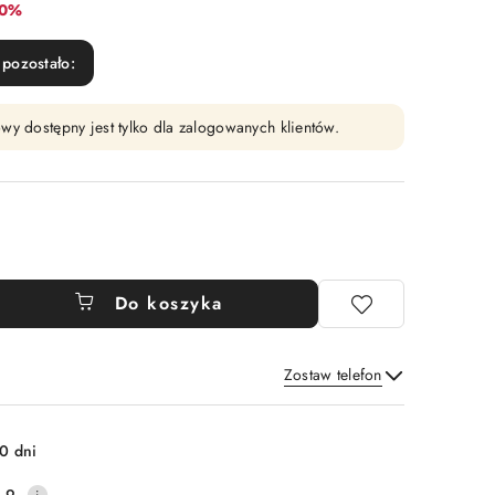
bat:
10%
pozostało:
wy dostępny jest tylko dla zalogowanych klientów.
Do koszyka
Zostaw telefon
Wyślij
0 dni
.9