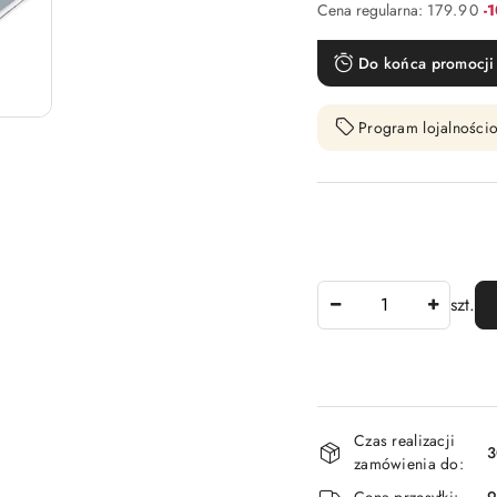
Ra
Cena regularna:
179.90
-
Do końca promocji 
Program lojalnościo
Ilość
szt.
Dostępność
Czas realizacji
i
3
zamówienia do:
dostawa
Cena przesyłki:
9