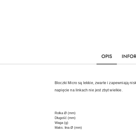
OPIS
INFO
Bloczki Micro są lekkie, zwarte i zapewniają ni
napięcie na linkach nie jest zbyt wielkie.
Rolka Ø (mm)
Długość (mm)
Waga (g)
Maks. lina Ø (mm)