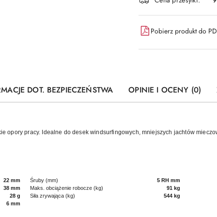
Pobierz produkt do P
RMACJE DOT. BEZPIECZEŃSTWA
OPINIE I OCENY (0)
skie opory pracy. Idealne do desek windsurfingowych, mniejszych jachtów mieczo
22 mm
Śruby (mm)
5 RH mm
38 mm
Maks. obciążenie robocze (kg)
91 kg
28 g
Siła zrywająca (kg)
544 kg
6 mm