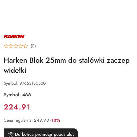
NAZWA
PRODUCENTA:
HARKEN
(0)
Harken Blok 25mm do stalówki zaczep
widełki
Symbol:
97653180500
Symbol: 466
Cena:
224.91
Rabat:
Cena regularna:
249.90
-10%
Do końca promocji pozostało: