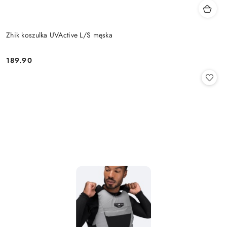
Zhik koszulka UVActive L/S męska
189.90
Cena: