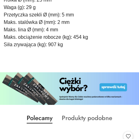
Waga (g): 29 g
Przetyczka szekli Ø (mm): 5 mm
Maks. stalówka Ø (mm): 2 mm
Maks. lina Ø (mm): 4 mm
Maks. obciążenie robocze (kg): 454 kg
Siła zrywająca (kg): 907 kg
Produkty
Produkty
Polecamy
Produkty podobne
Pomiń karuzelę produktów
o
o
statusie:
statusie: