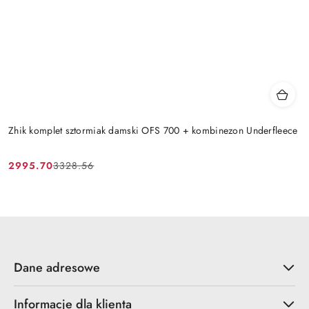
Zhik komplet sztormiak damski OFS 700 + kombinezon Underfleece
2995.70
3328.56
Cena
Cena
promocyjna:
przed
promocją:
Dane adresowe
Informacje dla klienta