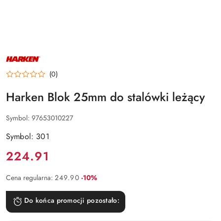
NAZWA
PRODUCENTA:
HARKEN
(0)
Harken Blok 25mm do stalówki leżący
Symbol:
97653010227
Symbol: 301
Cena:
224.91
Rabat:
Cena regularna:
249.90
-10%
Do końca promocji pozostało: