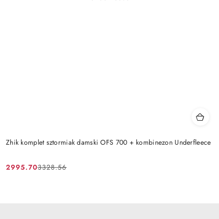
Zhik komplet sztormiak damski OFS 700 + kombinezon Underfleece
2995.70
3328.56
Cena
Cena
promocyjna:
przed
promocją: