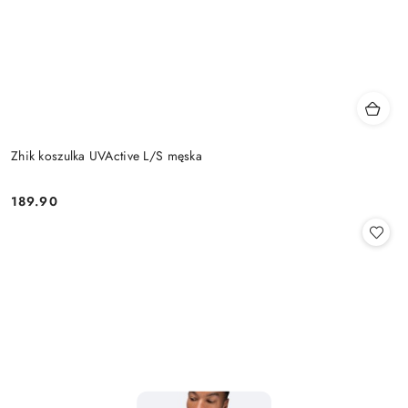
Zhik koszulka UVActive L/S męska
189.90
Cena: