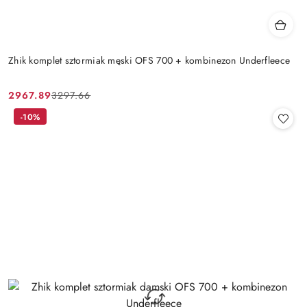
Zhik komplet sztormiak męski OFS 700 + kombinezon Underfleece
2967.89
3297.66
Cena
Cena
promocyjna:
przed
-10%
promocją: