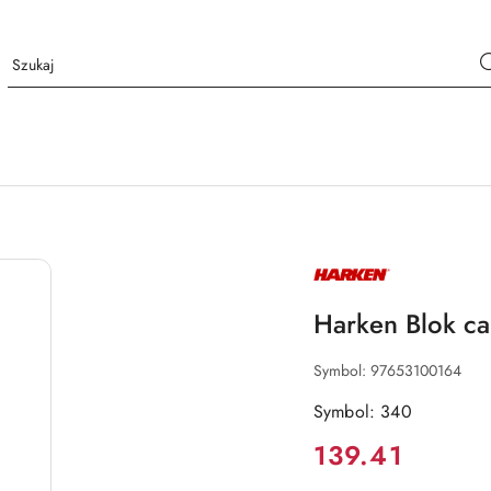
NAZWA
PRODUCENTA:
HARKEN
Harken Blok ca
Symbol:
97653100164
Symbol: 340
Cena:
139.41