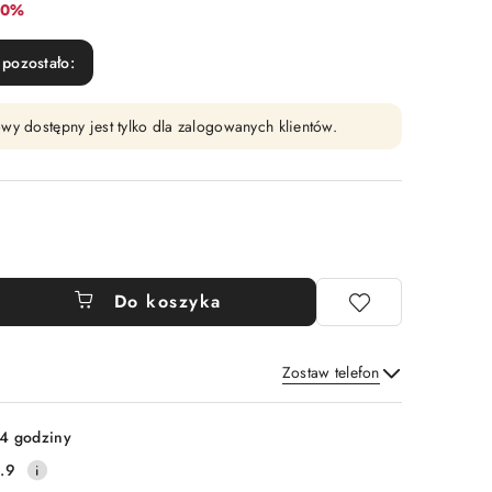
abat:
10%
pozostało:
wy dostępny jest tylko dla zalogowanych klientów.
Do koszyka
Zostaw telefon
Wyślij
4 godziny
.9