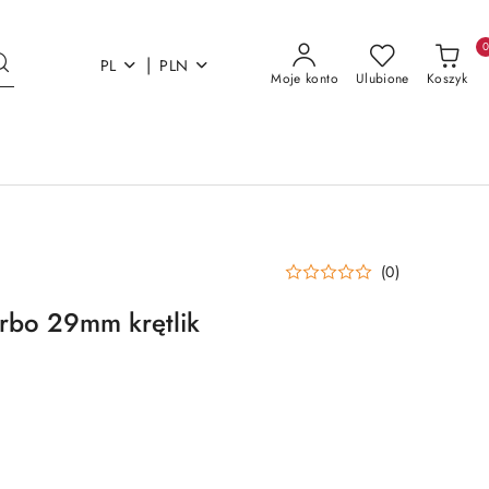
|
PL
PLN
Moje konto
Ulubione
Koszyk
(0)
rbo 29mm krętlik