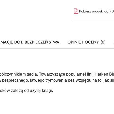
Pobierz produkt do P
RMACJE DOT. BEZPIECZEŃSTWA
OPINIE I OCENY (0)
ółczynnikiem tarcia. Towarzyszące popularnej linii Harken Bla
 bezpiecznego, łatwego trymowania bez względu na to, jak siln
loków zależą od użytej knagi.