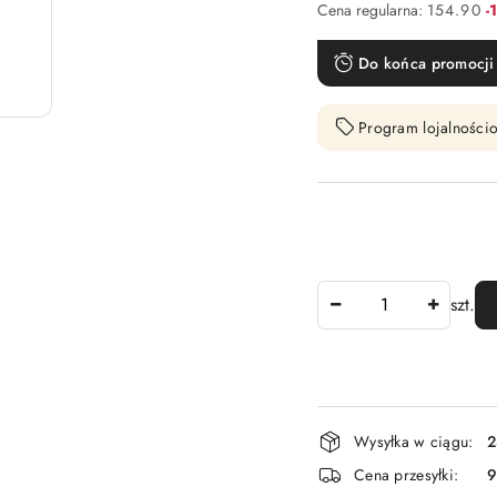
R
Cena regularna:
154.90
-
Do końca promocji 
Program lojalnościo
Ilość
szt.
Dostępność
Wysyłka w ciągu:
2
i
Cena przesyłki:
9
dostawa