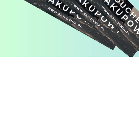
Pomiń karuzelę produktów