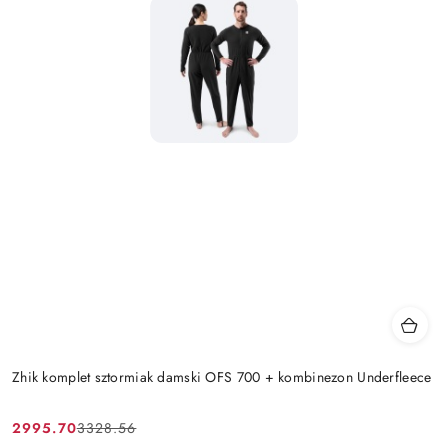
Zhik komplet sztormiak damski OFS 700 + kombinezon Underfleece
2995.70
3328.56
Cena
Cena