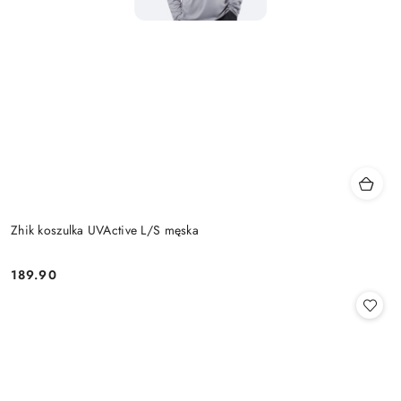
Zhik koszulka UVActive L/S męska
189.90
Cena: