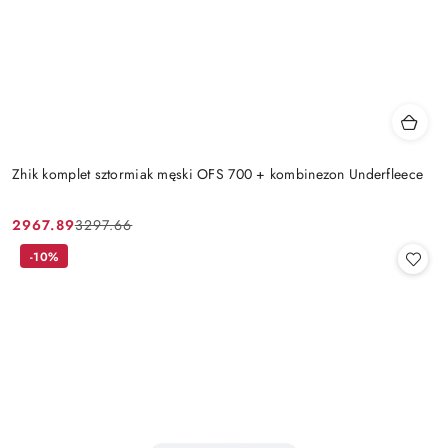
Zhik komplet sztormiak męski OFS 700 + kombinezon Underfleece
2967.89
3297.66
Cena
Cena
promocyjna:
przed
-10%
promocją: