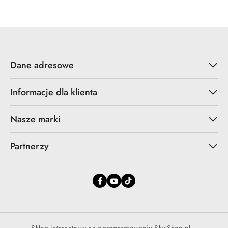
promocyjna:
przed
promocją:
Dane adresowe
Informacje dla klienta
Nasze marki
Partnerzy
Sklep internetowy na oprogramowaniu Sky-Shop.pl