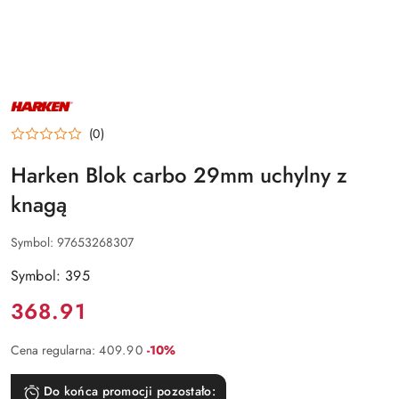
NAZWA
PRODUCENTA:
HARKEN
(0)
Harken Blok carbo 29mm uchylny z
knagą
Symbol:
97653268307
Symbol: 395
Cena:
368.91
Rabat:
Cena regularna:
409.90
-10%
Do końca promocji pozostało: