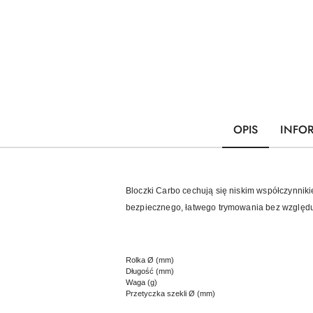
OPIS
INFO
Bloczki Carbo cechują się niskim współczynniki
bezpiecznego, łatwego trymowania bez względu na
Rolka Ø (mm)
Długość (mm)
Waga (g)
Przetyczka szekli Ø (mm)