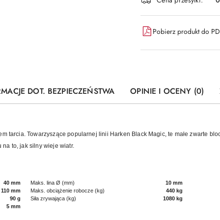
Pobierz produkt do P
RMACJE DOT. BEZPIECZEŃSTWA
OPINIE I OCENY (0)
em tarcia. Towarzyszące popularnej linii Harken Black Magic, te małe zwarte blo
 to, jak silny wieje wiatr.
40 mm
Maks. lina Ø (mm)
10 mm
110 mm
Maks. obciążenie robocze (kg)
440 kg
90 g
Siła zrywająca (kg)
1080 kg
5 mm