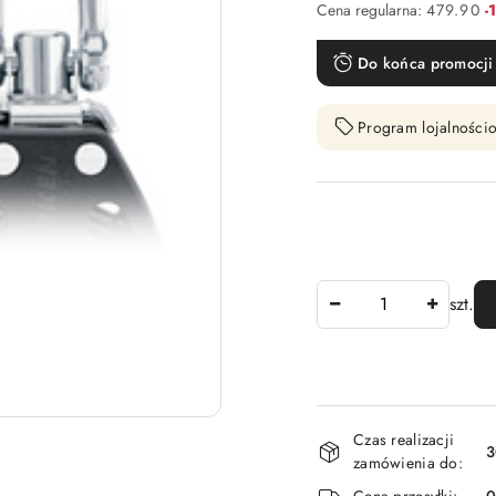
R
Cena regularna:
479.90
-
Do końca promocji 
Program lojalnościo
Ilość
szt.
Dostępność
Czas realizacji
i
3
zamówienia do:
dostawa
Cena przesyłki: