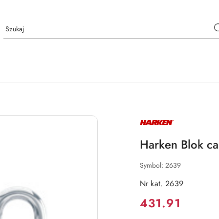
NAZWA
PRODUCENTA:
HARKEN
Harken Blok c
Symbol:
2639
Nr kat. 2639
Cena:
431.91