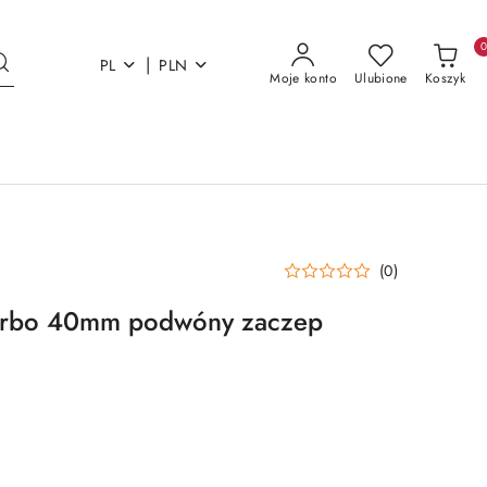
|
PL
PLN
Moje konto
Ulubione
Koszyk
(0)
arbo 40mm podwóny zaczep