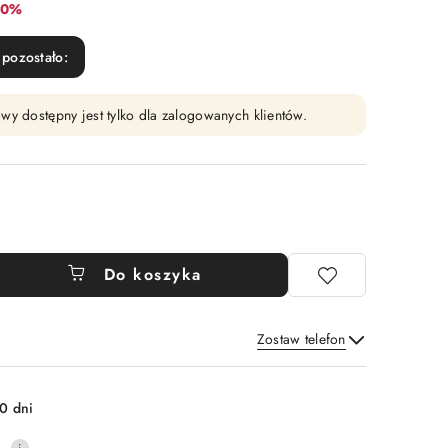
abat:
10%
pozostało:
wy dostępny jest tylko dla zalogowanych klientów.
Do koszyka
Zostaw telefon
Wyślij
0 dni
0