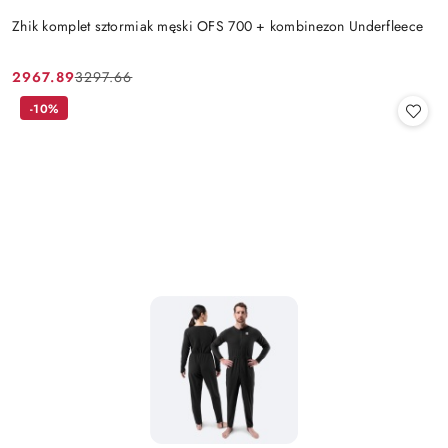
Zhik komplet sztormiak męski OFS 700 + kombinezon Underfleece
2967.89
3297.66
Cena
Cena
promocyjna:
przed
-10%
promocją: