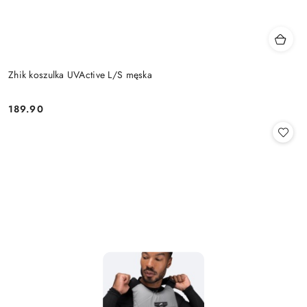
Zhik koszulka UVActive L/S męska
189.90
Cena: