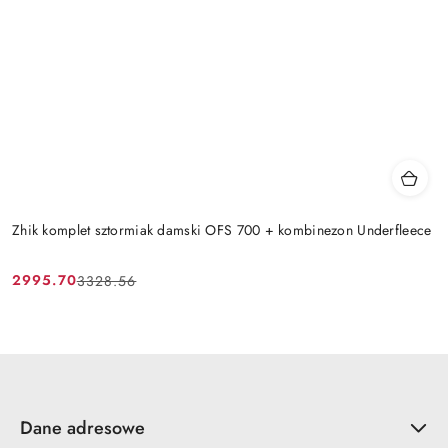
Zhik komplet sztormiak damski OFS 700 + kombinezon Underfleece
2995.70
3328.56
Cena
Cena
promocyjna:
przed
promocją:
Dane adresowe