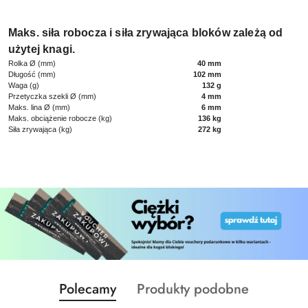
Maks. siła robocza i siła zrywająca bloków zależą od
użytej knagi.
Rolka Ø (mm)
40 mm
Długość (mm)
102 mm
Waga (g)
132 g
Przetyczka szekli Ø (mm)
4 mm
Maks. lina Ø (mm)
6 mm
Maks. obciążenie robocze (kg)
136 kg
Siła zrywająca (kg)
272 kg
Produkty
Produkty
Polecamy
Produkty podobne
Pomiń karuzelę produktów
o
o