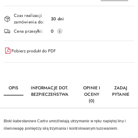
Dostępność
Czas realizacji
i
30 dni
zamówienia do:
Wyślij
dostawa
Cena przesyłki:
0
Pobierz produkt do PDF
OPIS
INFORMACJE DOT.
OPINIE I
ZADAJ
BEZPIECZEŃSTWA
OCENY
PYTANIE
(0)
Bloki kabestanowe Carbo umożliwiają utrzymanie w ręku napiętej liny i
równowagę pomiędzy siłą trzymania i kontrolowanym luzowaniem.