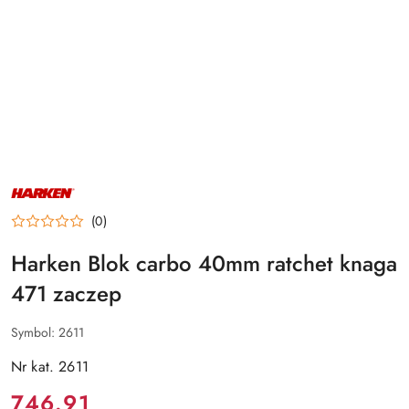
NAZWA
PRODUCENTA:
HARKEN
(0)
Harken Blok carbo 40mm ratchet knaga
471 zaczep
Symbol:
2611
Nr kat. 2611
Cena:
746.91