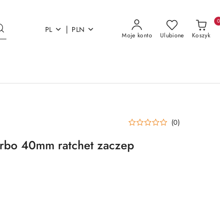
|
PL
PLN
Moje konto
Ulubione
Koszyk
(0)
arbo 40mm ratchet zaczep