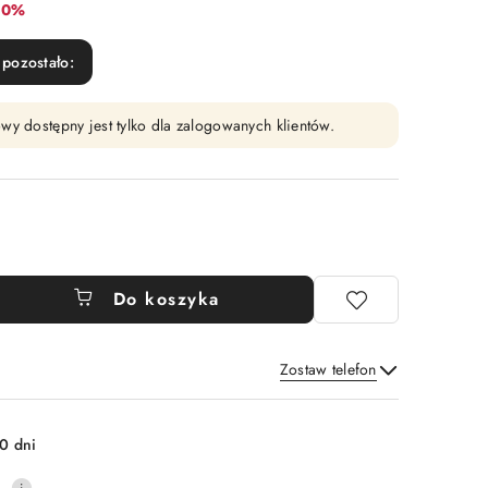
abat:
10%
pozostało:
wy dostępny jest tylko dla zalogowanych klientów.
Do koszyka
Zostaw telefon
Wyślij
0 dni
0