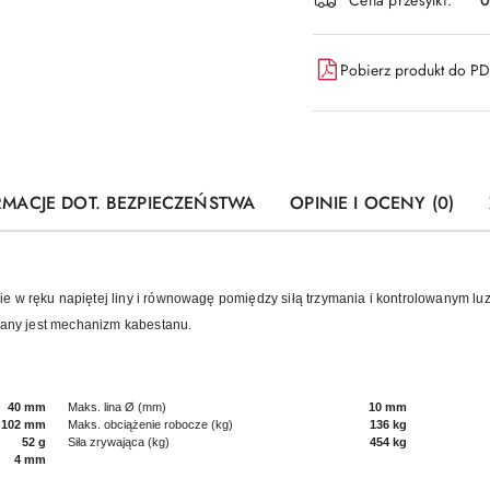
Pobierz produkt do P
RMACJE DOT. BEZPIECZEŃSTWA
OPINIE I OCENY (0)
e w ręku napiętej liny i równowagę pomiędzy siłą trzymania i kontrolowanym l
czany jest mechanizm kabestanu.
40 mm
Maks. lina Ø (mm)
10 mm
102 mm
Maks. obciążenie robocze (kg)
136 kg
52 g
Siła zrywająca (kg)
454 kg
4 mm