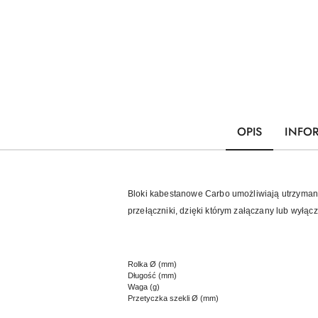
OPIS
INFO
Bloki kabestanowe Carbo umożliwiają utrzymani
przełączniki, dzięki którym załączany lub wyłą
Rolka Ø (mm)
Długość (mm)
Waga (g)
Przetyczka szekli Ø (mm)