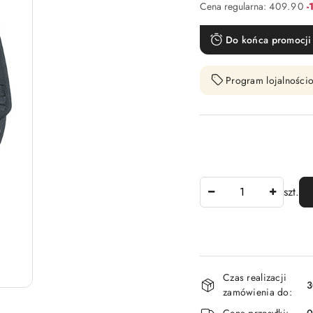
R
Cena regularna:
409.90
-
Do końca promocji 
Program lojalnościo
Ilość
szt.
Dostępność
Czas realizacji
i
3
zamówienia do:
dostawa
Cena przesyłki: