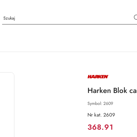
NAZWA
PRODUCENTA:
HARKEN
Harken Blok c
Symbol:
2609
Nr kat. 2609
Cena:
368.91