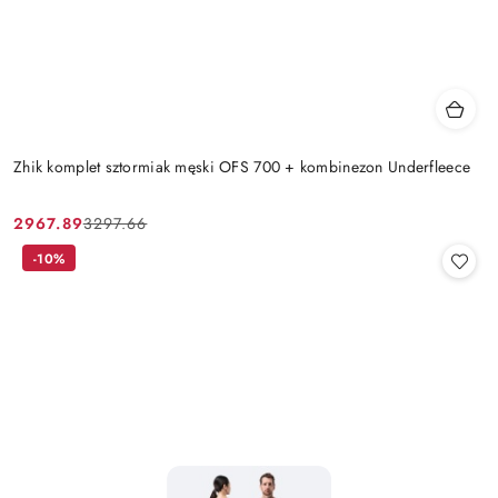
Zhik komplet sztormiak męski OFS 700 + kombinezon Underfleece
2967.89
3297.66
Cena
Cena
promocyjna:
przed
-10%
promocją: