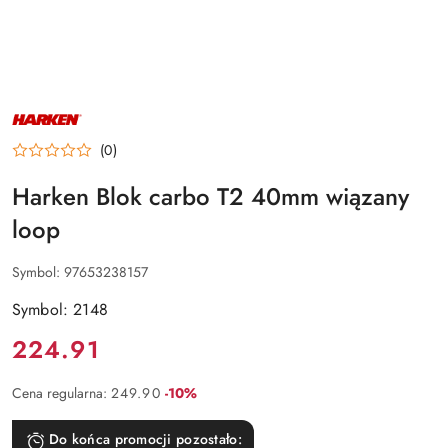
NAZWA
PRODUCENTA:
HARKEN
(0)
Harken Blok carbo T2 40mm wiązany
loop
Symbol:
97653238157
Symbol: 2148
Cena:
224.91
Rabat:
Cena regularna:
249.90
-10%
Do końca promocji pozostało: