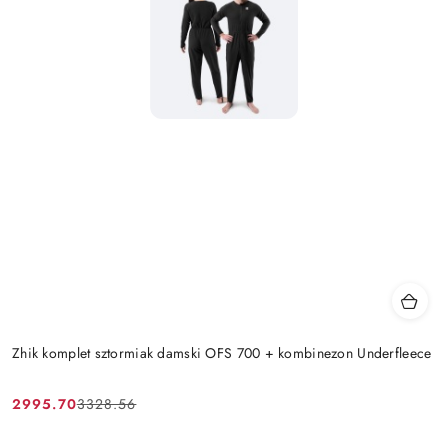
Zhik komplet sztormiak damski OFS 700 + kombinezon Underfleece
2995.70
3328.56
Cena
Cena
promocyjna:
przed