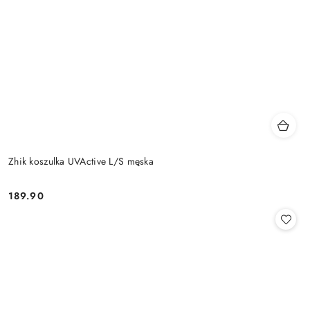
Zhik koszulka UVActive L/S męska
189.90
Cena: