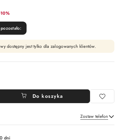
Rabat:
-10%
pozostało:
wy dostępny jest tylko dla zalogowanych klientów.
Do koszyka
Zostaw telefon
Wyślij
0 dni