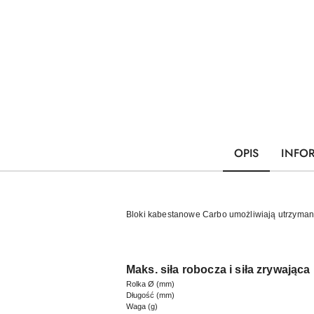
OPIS
INFO
Bloki kabestanowe Carbo umożliwiają utrzymani
Maks. siła robocza i siła zrywająca
Rolka Ø (mm)
Długość (mm)
Waga (g)