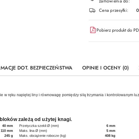
zamówienia do:
dostawa
Cena przesyłki:
Pobierz produkt do P
RMACJE DOT. BEZPIECZEŃSTWA
OPINIE I OCENY (0)
e w ręku napiętej liny i równowagę pomiędzy siłą trzymania i kontrolowanym l
 bloków zależą od użytej knagi.
40 mm
Przetyczka szekli Ø (mm)
6 mm
110 mm
Maks. lina Ø (mm)
5 mm
245 g
Maks. obciążenie robocze (kg)
408 kg