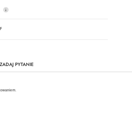
0
DF
ZADAJ PYTANIE
uzowaniem.