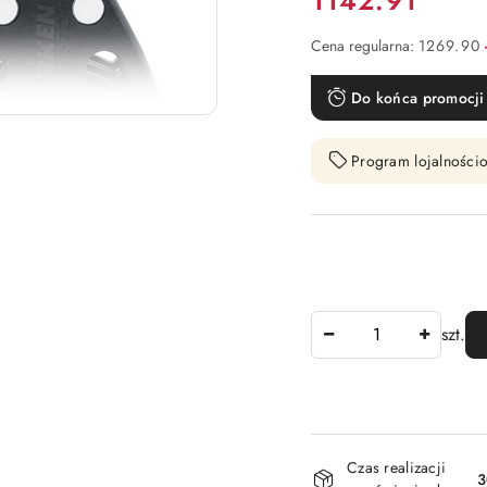
1142.91
Cena regularna:
1269.90
Do końca promocji 
Program lojalnościo
Ilość
szt.
Dostępność
Czas realizacji
i
3