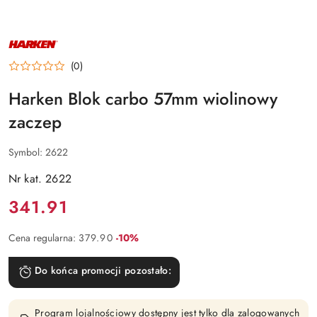
NAZWA
PRODUCENTA:
HARKEN
(0)
Harken Blok carbo 57mm wiolinowy
zaczep
Symbol:
2622
Nr kat. 2622
Cena:
341.91
Rabat:
Cena regularna:
379.90
-10%
Do końca promocji pozostało:
Program lojalnościowy dostępny jest tylko dla zalogowanych