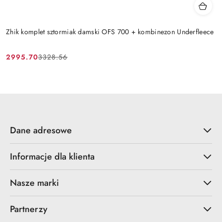
Zhik komplet sztormiak damski OFS 700 + kombinezon Underfleece
2995.70
3328.56
Cena
Cena
promocyjna:
przed
promocją:
Dane adresowe
Informacje dla klienta
Nasze marki
Partnerzy