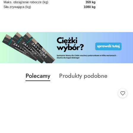
Maks. obciążenie robocze (kg)
359 kg
Siła zrywająca (kg)
1080 kg
Produkty
Produkty
Polecamy
Produkty podobne
Pomiń karuzelę produktów
o
o
statusie:
statusie: