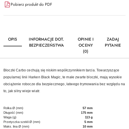
Pobierz produkt do PDF
OPIS
INFORMACJE DOT.
OPINIE I
ZADAJ
BEZPIECZEŃSTWA
OCENY
PYTANIE
(0)
Bloczki Carbo cechują się niskim współczynnikiem tarcia. Towarzyszące
popularnej linii Harken Black Magic, te małe zwarte bloczki, mają wysokie
obciążenie robocze dla bezpiecznego, łatwego trymowania bez względu na
to, jak silny wieje wiatr.
Rolka Ø (mm)
57 mm
Długość (mm)
175 mm
Waga (g)
113 g
Przetyczka szekli Ø (mm)
5 mm
Maks. lina Ø (mm)
10 mm