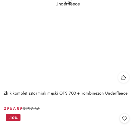
Zhik komplet sztormiak męski OFS 700 + kombinezon Underfleece
2967.89
3297.66
Cena
Cena
promocyjna:
przed
-10%
promocją: