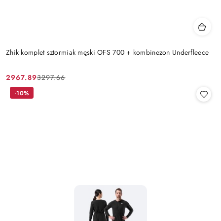
Zhik komplet sztormiak męski OFS 700 + kombinezon Underfleece
2967.89
3297.66
Cena
Cena
promocyjna:
przed
-10%
promocją: