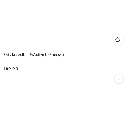
Zhik koszulka UVActive L/S męska
189.90
Cena: