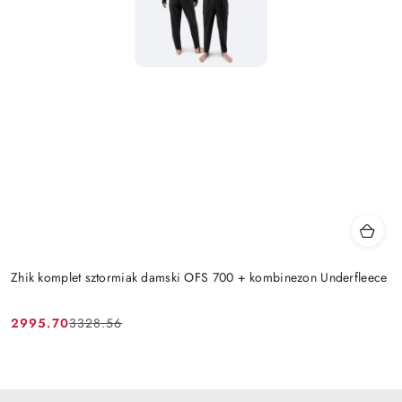
Zhik komplet sztormiak damski OFS 700 + kombinezon Underfleece
2995.70
3328.56
Cena
Cena
promocyjna:
przed
promocją: