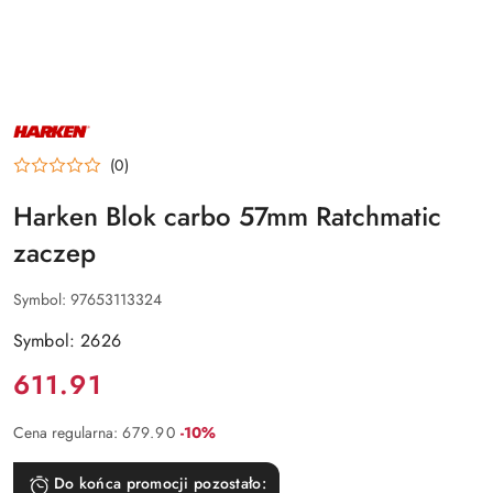
NAZWA
PRODUCENTA:
HARKEN
(0)
Harken Blok carbo 57mm Ratchmatic
zaczep
Symbol:
97653113324
Symbol: 2626
Cena:
611.91
Rabat:
Cena regularna:
679.90
-10%
Do końca promocji pozostało: