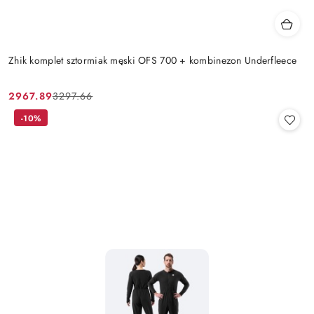
Zhik komplet sztormiak męski OFS 700 + kombinezon Underfleece
2967.89
3297.66
Cena
Cena
promocyjna:
przed
-10%
promocją: