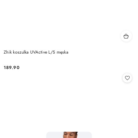
Zhik koszulka UVActive L/S męska
189.90
Cena: