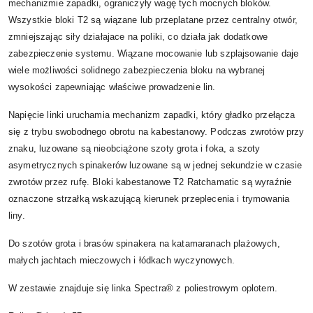
mechanizmie zapadki, ograniczyły wagę tych mocnych bloków.
Wszystkie bloki T2 są wiązane lub przeplatane przez centralny otwór,
zmniejszając siły działajace na poliki, co działa jak dodatkowe
zabezpieczenie systemu. Wiązane mocowanie lub szplajsowanie daje
wiele możliwości solidnego zabezpieczenia bloku na wybranej
wysokości zapewniając właściwe prowadzenie lin.
Napięcie linki uruchamia mechanizm zapadki, który gładko przełącza
się z trybu swobodnego obrotu na kabestanowy. Podczas zwrotów przy
znaku, luzowane są nieobciążone szoty grota i foka, a szoty
asymetrycznych spinakerów luzowane są w jednej sekundzie w czasie
zwrotów przez rufę. Bloki kabestanowe T2 Ratchamatic są wyraźnie
oznaczone strzałką wskazującą kierunek przeplecenia i trymowania
liny.
Do szotów grota i brasów spinakera na katamaranach plażowych,
małych jachtach mieczowych i łódkach wyczynowych.
W zestawie znajduje się linka Spectra® z poliestrowym oplotem.