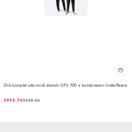
Zhik komplet sztormiak damski OFS 700 + kombinezon Underfleece
2995.70
3328.56
Cena
Cena
promocyjna:
przed
promocją: