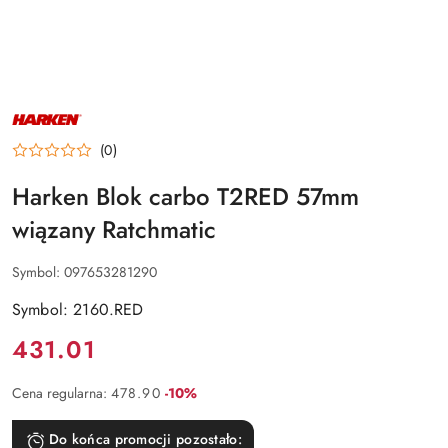
NAZWA
PRODUCENTA:
HARKEN
(0)
Harken Blok carbo T2RED 57mm
wiązany Ratchmatic
Symbol:
097653281290
Symbol: 2160.RED
Cena:
431.01
Rabat:
Cena regularna:
478.90
-10%
Do końca promocji pozostało: