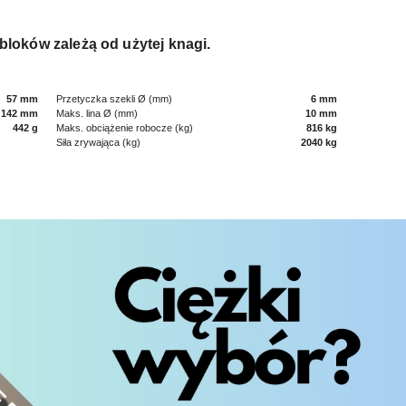
 bloków zależą od użytej knagi.
57 mm
Przetyczka szekli Ø (mm)
6 mm
142 mm
Maks. lina Ø (mm)
10 mm
442 g
Maks. obciążenie robocze (kg)
816 kg
Siła zrywająca (kg)
2040 kg