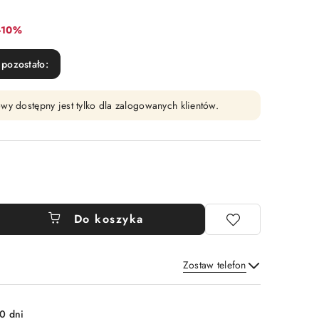
Rabat:
-10%
pozostało:
wy dostępny jest tylko dla zalogowanych klientów.
Do koszyka
Zostaw telefon
Wyślij
0 dni