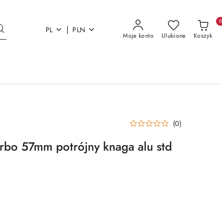
|
PL
PLN
Moje konto
Ulubione
Koszyk
(0)
rbo 57mm potrójny knaga alu std