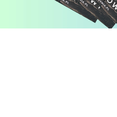
Pomiń karuzelę produktów