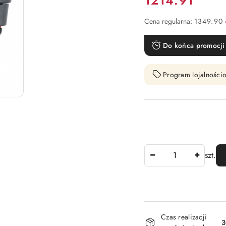
1214.91
Cena regularna:
1349.90
Do końca promocji 
Program lojalnościo
Ilość
szt.
Dostępność
Czas realizacji
i
3