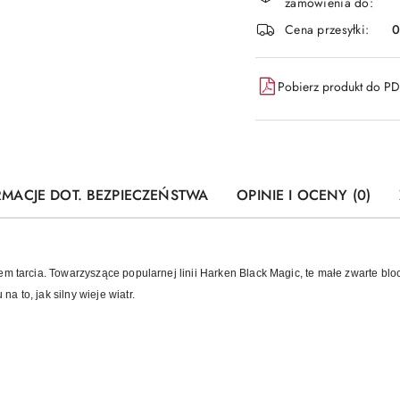
zamówienia do:
dostawa
Cena przesyłki:
Pobierz produkt do P
RMACJE DOT. BEZPIECZEŃSTWA
OPINIE I OCENY (0)
em tarcia. Towarzyszące popularnej linii Harken Black Magic, te małe zwarte blo
 to, jak silny wieje wiatr.