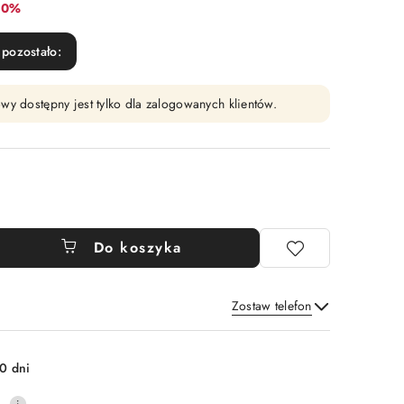
abat:
10%
pozostało:
wy dostępny jest tylko dla zalogowanych klientów.
Do koszyka
Zostaw telefon
Wyślij
0 dni
0