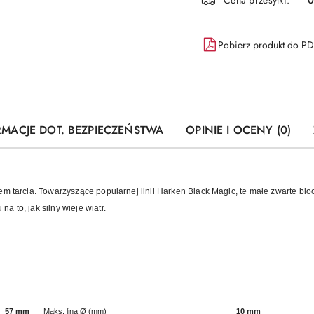
Pobierz produkt do P
RMACJE DOT. BEZPIECZEŃSTWA
OPINIE I OCENY (0)
em tarcia. Towarzyszące popularnej linii Harken Black Magic, te małe zwarte blo
 to, jak silny wieje wiatr.
57 mm
Maks. lina Ø (mm)
10 mm