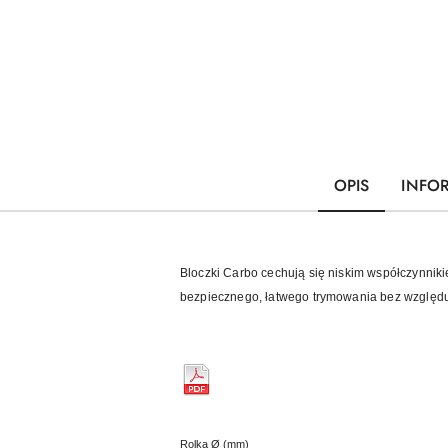
OPIS
INFO
Bloczki Carbo cechują się niskim współczynniki
bezpiecznego, łatwego trymowania bez względu na
Rolka Ø (mm)