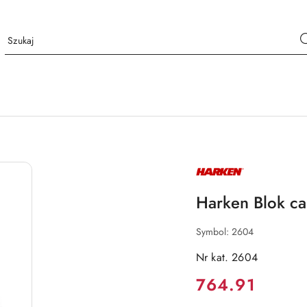
NAZWA
PRODUCENTA:
HARKEN
Harken Blok ca
Symbol:
2604
Nr kat. 2604
Cena:
764.91