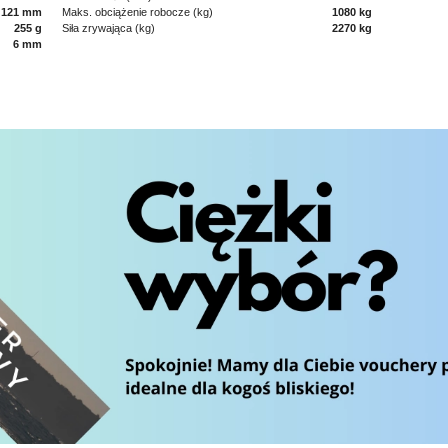
121 mm
Maks. obciążenie robocze (kg)
1080 kg
255 g
Siła zrywająca (kg)
2270 kg
6 mm