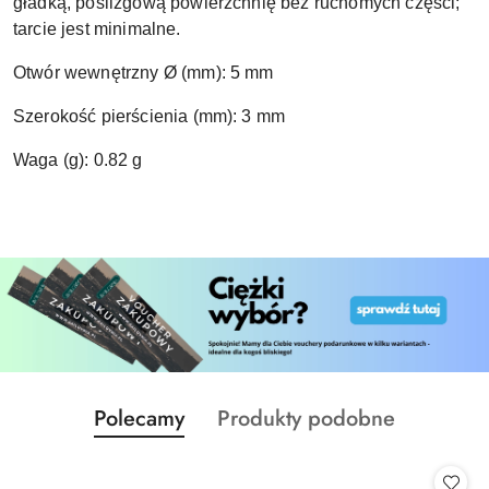
gładką, poślizgową powierzchnię bez ruchomych części;
tarcie jest minimalne.
Otwór wewnętrzny Ø (mm): 5 mm
Szerokość pierścienia (mm): 3 mm
Waga (g): 0.82 g
Produkty
Produkty
Polecamy
Produkty podobne
Pomiń karuzelę produktów
o
o
statusie:
statusie: