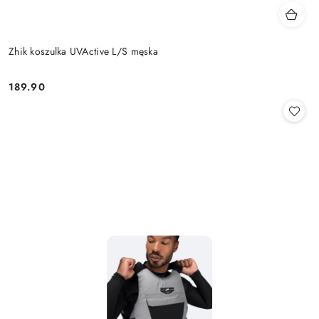
Zhik koszulka UVActive L/S męska
189.90
Cena: