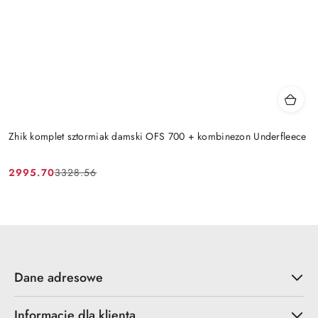
Zhik komplet sztormiak damski OFS 700 + kombinezon Underfleece
2995.70
3328.56
Cena
Cena
promocyjna:
przed
promocją:
Dane adresowe
Informacje dla klienta