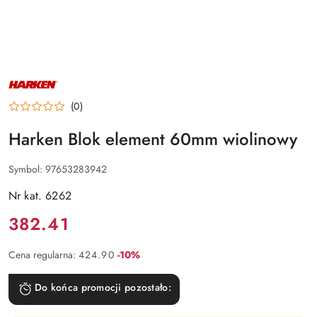
NAZWA
PRODUCENTA:
HARKEN
(0)
Harken Blok element 60mm wiolinowy
Symbol:
97653283942
Nr kat. 6262
Cena:
382.41
Rabat:
Cena regularna:
424.90
-10%
Do końca promocji pozostało: