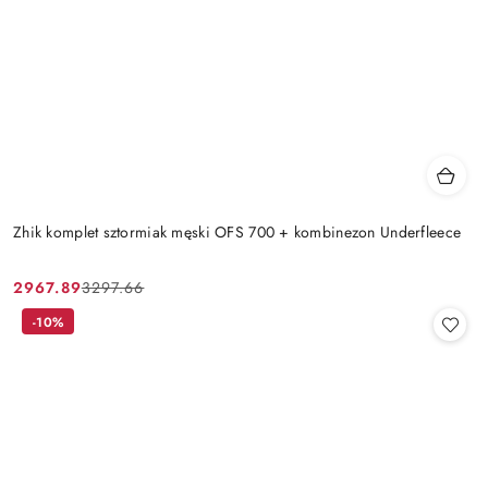
Zhik komplet sztormiak męski OFS 700 + kombinezon Underfleece
2967.89
3297.66
Cena
Cena
promocyjna:
przed
-10%
promocją: