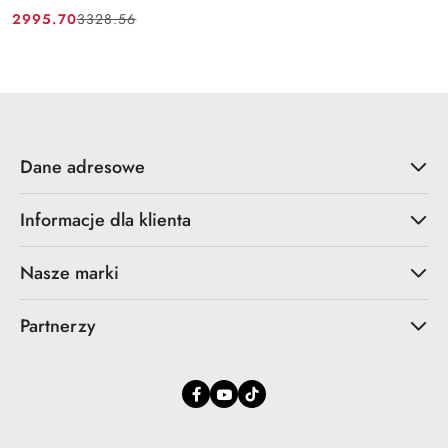
2995.70
3328.56
Cena
Cena
promocyjna:
przed
promocją:
Dane adresowe
Informacje dla klienta
Nasze marki
Partnerzy