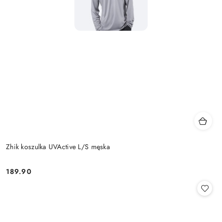
Zhik koszulka UVActive L/S męska
189.90
Cena: