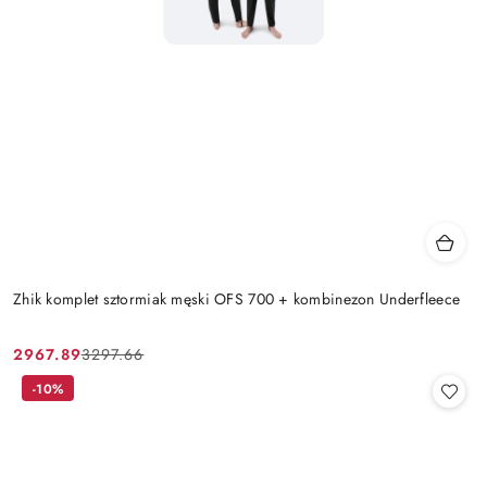
Zhik komplet sztormiak męski OFS 700 + kombinezon Underfleece
2967.89
3297.66
Cena
Cena
promocyjna:
przed
-10%
promocją: