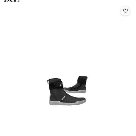
398.62
Cena: