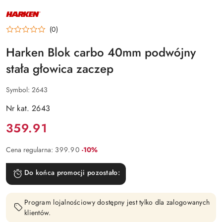
NAZWA
PRODUCENTA:
HARKEN
(0)
Harken Blok carbo 40mm podwójny
stała głowica zaczep
Symbol:
2643
Nr kat. 2643
Cena:
359.91
Rabat:
Cena regularna:
399.90
-10%
Do końca promocji pozostało:
Program lojalnościowy dostępny jest tylko dla zalogowanych
klientów.