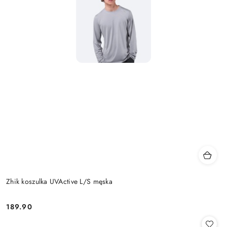
Zhik koszulka UVActive L/S męska
189.90
Cena: