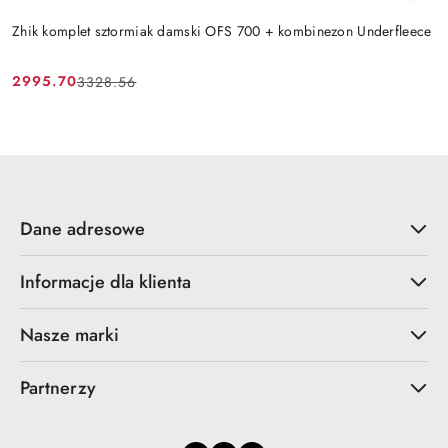
Zhik komplet sztormiak damski OFS 700 + kombinezon Underfleece
2995.70
3328.56
Cena
Cena
promocyjna:
przed
promocją:
Dane adresowe
Informacje dla klienta
Nasze marki
Partnerzy