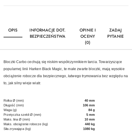
OPIS
INFORMACJE DOT.
OPINIE I
ZADAJ
BEZPIECZEŃSTWA
OCENY
PYTANIE
(0)
Bloczki Carbo cechują się niskim współczynnikiem tarcia. Towarzyszące
popularnej linii Harken Black Magic, te małe zwarte bloczki, mają wysokie
obciążenie robocze dla bezpiecznego, łatwego trymowania bez względu na
to, jak silny wieje wiatr.
Rolka Ø (mm)
40 mm
Długość (mm)
106 mm
Waga (g)
84 g
Przetyczka szekli Ø (mm)
5 mm
Maks. lina Ø (mm)
10 mm
Maks. obciążenie robocze (kg)
440 kg
Siła zrywająca (kg)
1080 kg