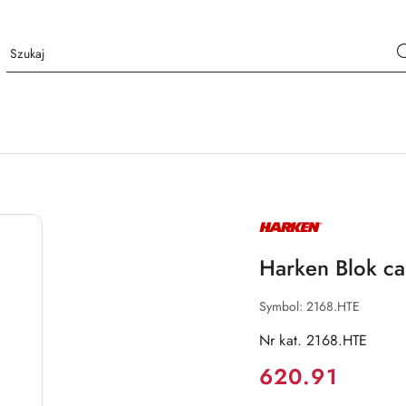
NAZWA
PRODUCENTA:
HARKEN
Harken Blok c
Symbol:
2168.HTE
Nr kat. 2168.HTE
Cena:
620.91