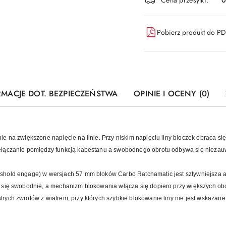
Pobierz produkt do P
RMACJE DOT. BEZPIECZEŃSTWA
OPINIE I OCENY (0)
e na zwiększone napięcie na linie. Przy niskim napięciu liny bloczek obraca się
ełączanie pomiędzy funkcją kabestanu a swobodnego obrotu odbywa się niezau
eshold engage) w wersjach 57 mm bloków Carbo Ratchamatic jest sztywniejsza
 się swobodnie, a mechanizm blokowania włącza się dopiero przy większych obc
ych zwrotów z wiatrem, przy których szybkie blokowanie liny nie jest wskazane