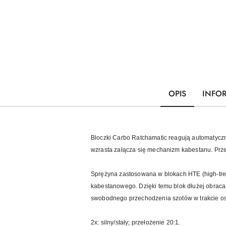
OPIS
INFO
Bloczki Carbo Ratchamatic reagują automatyczni
wzrasta załącza się mechanizm kabestanu. Prz
Sprężyna zastosowana w blokach HTE (high-tr
kabestanowego. Dzięki temu blok dłużej obraca
swobodnego przechodzenia szotów w trakcie ostr
2x: silny/stały; przełożenie 20:1.