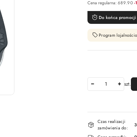
R
Cena regularna:
689.90
-
Do końca promocji 
Program lojalnościo
Ilość
szt.
Dostępność
Czas realizacji
i
3
zamówienia do:
dostawa
Cena przesyłki: