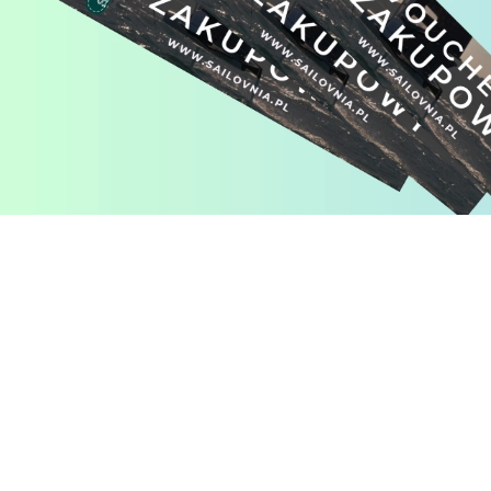
Pomiń karuzelę produktów