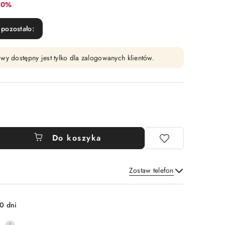
abat:
10%
pozostało:
wy dostępny jest tylko dla zalogowanych klientów.
Do koszyka
Zostaw telefon
Wyślij
0 dni
0