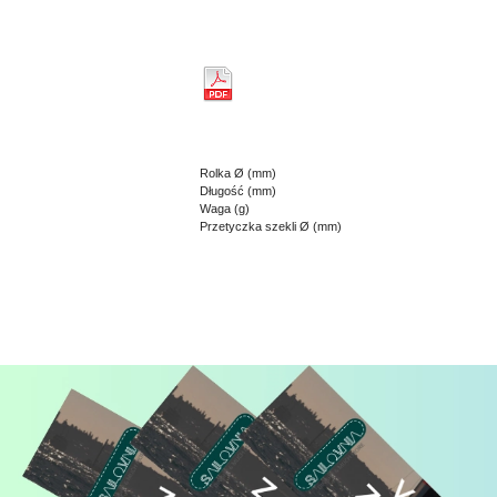
Rolka Ø (mm)
Długość (mm)
Waga (g)
Przetyczka szekli Ø (mm)