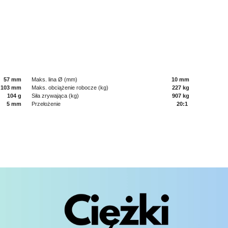
57 mm
Maks. lina Ø (mm)
10 mm
103 mm
Maks. obciążenie robocze (kg)
227 kg
104 g
Siła zrywająca (kg)
907 kg
5 mm
Przełożenie
20:1