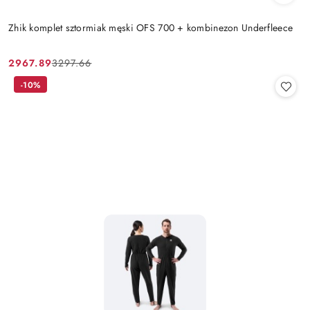
Zhik komplet sztormiak męski OFS 700 + kombinezon Underfleece
2967.89
3297.66
Cena
Cena
promocyjna:
przed
-10%
promocją: