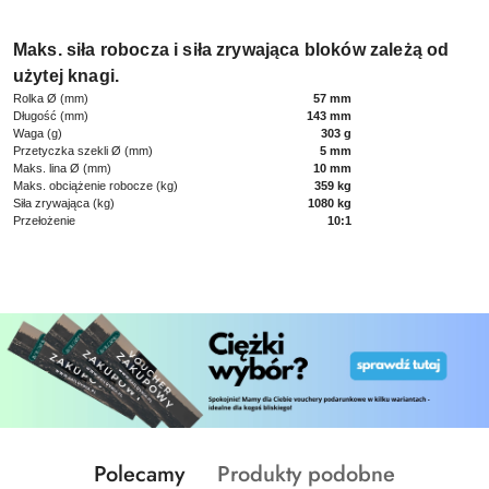
Maks. siła robocza i siła zrywająca bloków zależą od
użytej knagi.
Rolka Ø (mm)
57 mm
Długość (mm)
143 mm
Waga (g)
303 g
Przetyczka szekli Ø (mm)
5 mm
Maks. lina Ø (mm)
10 mm
Maks. obciążenie robocze (kg)
359 kg
Siła zrywająca (kg)
1080 kg
Przełożenie
10:1
Produkty
Produkty
Polecamy
Produkty podobne
Pomiń karuzelę produktów