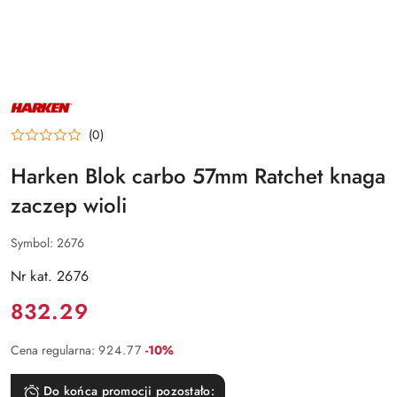
NAZWA
PRODUCENTA:
HARKEN
(0)
Harken Blok carbo 57mm Ratchet knaga
zaczep wioli
Symbol:
2676
Nr kat. 2676
Cena:
832.29
Rabat:
Cena regularna:
924.77
-10%
Do końca promocji pozostało: