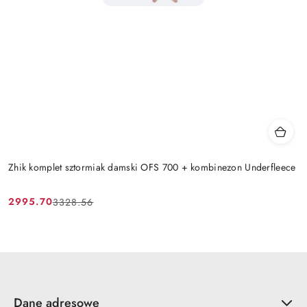
Zhik komplet sztormiak damski OFS 700 + kombinezon Underfleece
2995.70
3328.56
Cena
Cena
promocyjna:
przed
promocją:
Dane adresowe