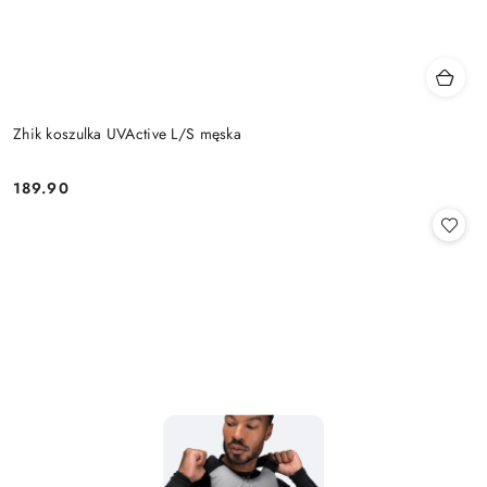
Zhik koszulka UVActive L/S męska
189.90
Cena: