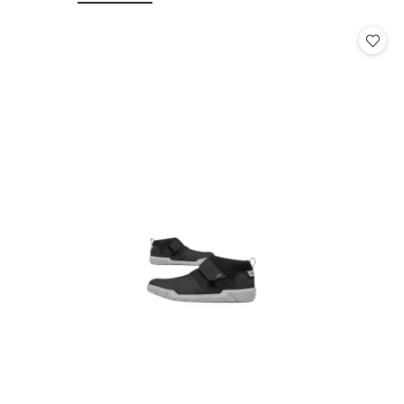
o
o
statusie:
statusie: