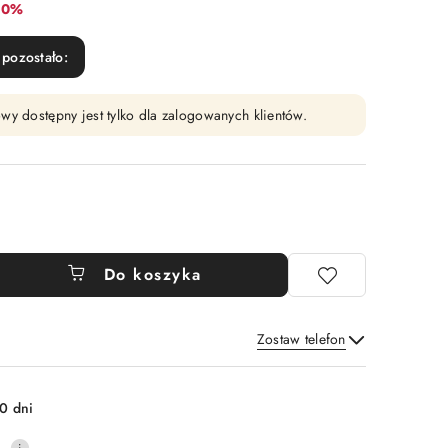
abat:
10%
pozostało:
wy dostępny jest tylko dla zalogowanych klientów.
Do koszyka
Zostaw telefon
Wyślij
0 dni
0