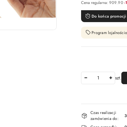
R
Cena regularna:
909.90
-
Do końca promocji 
Program lojalnościo
Ilość
szt.
Dostępność
Czas realizacji
i
3
zamówienia do:
dostawa
Cena przesyłki: