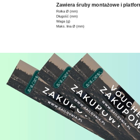
Zawiera śruby montażowe i platfo
Rolka Ø (mm)
Długość (mm)
Waga (g)
Maks. lina Ø (mm)