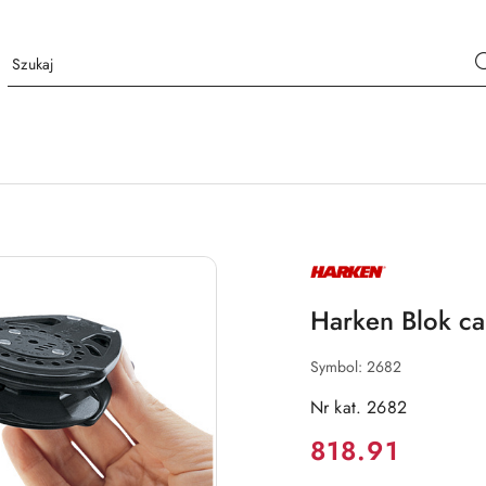
NAZWA
PRODUCENTA:
HARKEN
Harken Blok c
Symbol:
2682
Nr kat. 2682
Cena:
818.91