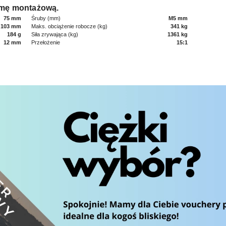
rmę montażową.
75 mm
Śruby (mm)
M5 mm
103 mm
Maks. obciążenie robocze (kg)
341 kg
184 g
Siła zrywająca (kg)
1361 kg
12 mm
Przełożenie
15:1