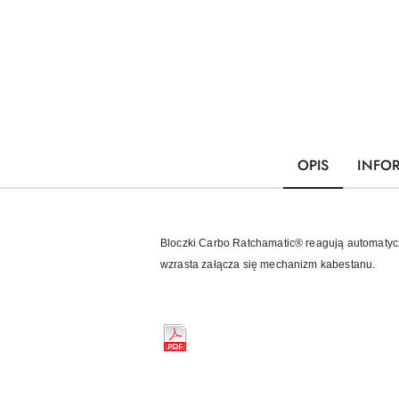
OPIS
INFO
Bloczki Carbo Ratchamatic® reagują automatyczn
wzrasta załącza się mechanizm kabestanu.