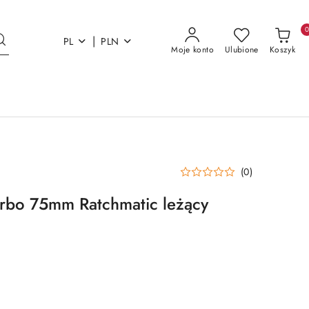
|
PL
PLN
Moje konto
Ulubione
Koszyk
(0)
arbo 75mm Ratchmatic leżący