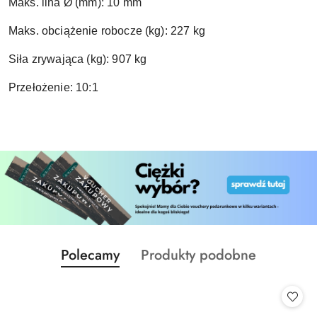
Maks. lina Ø (mm): 10 mm
Maks. obciążenie robocze (kg): 227 kg
Siła zrywająca (kg): 907 kg
Przełożenie: 10:1
Produkty
Produkty
Polecamy
Produkty podobne
Pomiń karuzelę produktów
o
o
statusie:
statusie: