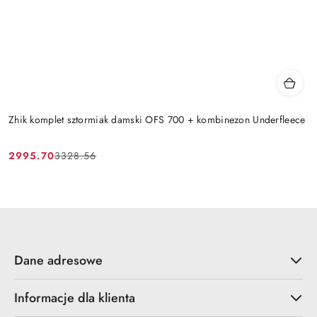
Zhik komplet sztormiak damski OFS 700 + kombinezon Underfleece
2995.70
3328.56
Cena
Cena
promocyjna:
przed
promocją:
Dane adresowe
Informacje dla klienta