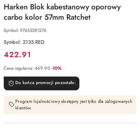
Harken Blok kabestanowy oporowy
carbo kolor 57mm Ratchet
Symbol:
97653281276
Symbol: 2135.RED
Cena:
422.91
Rabat:
Cena regularna:
469.90
-10%
Do końca promocji pozostało:
Program lojalnościowy dostępny jest tylko dla zalogowanych
klientów.