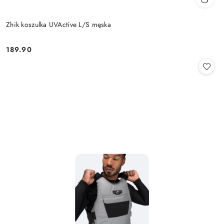
Zhik koszulka UVActive L/S męska
189.90
Cena: